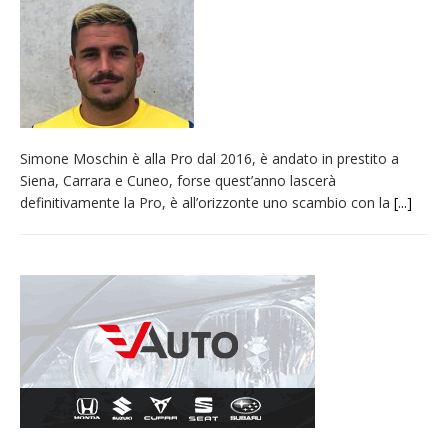
provvisoria»
La Pro verso l’avvio della Stagione
La Regione stanzia oltre 38mila euro per il
carnevale di Santhià. La soddisfazione della
Pro Loco
Simone Moschin è alla Pro dal 2016, è andato in prestito a
Dieci anni fa l’ingresso a Vercelli
Siena, Carrara e Cuneo, forse quest’anno lascerà
dell’arcivescovo mons. Marco Arnolfo
definitivamente la Pro, è all’orizzonte uno scambio con la
[...]