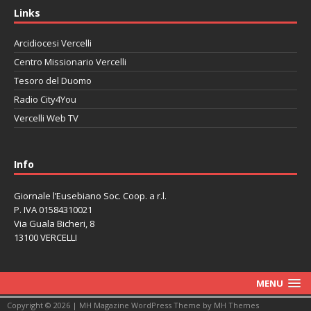
Links
Arcidiocesi Vercelli
Centro Missionario Vercelli
Tesoro del Duomo
Radio City4You
Vercelli Web TV
автоновости
Mazda CX-90
Volkswagen Taos
Lexus LC 500
Info
Giornale l’Eusebiano Soc. Coop. a r.l.
P. IVA 01584310021
Via Guala Bicheri, 8
13100 VERCELLI
MENU
Copyright © 2026 | MH Magazine WordPress Theme by
MH Themes