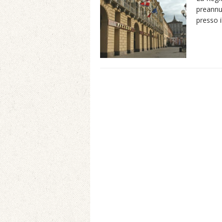
preannun
presso i