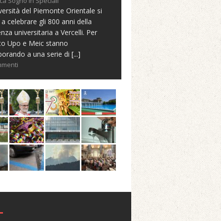
ca Sogno in Speciali
versità del Piemonte Orientale si
 a celebrare gli 800 anni della
nza universitaria a Vercelli. Per
to Upo e Meic stanno
borando a una serie di
[...]
mmenti