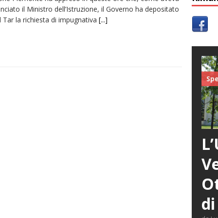
ciato il Ministro dell’Istruzione, il Governo ha depositato
l Tar la richiesta di impugnativa
[...]
Spe
L’
Ve
Ot
di