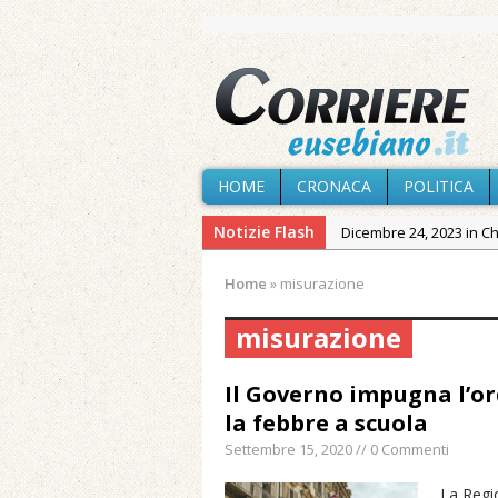
HOME
CRONACA
POLITICA
Notizie Flash
Dicembre 24, 2023 in C
Novembre 10, 2023 in 
Home
»
misurazione
Agosto 7, 2026 in Cron
provvisoria»
misurazione
Agosto 7, 2026 in Cron
Il Governo impugna l’or
Agosto 7, 2026 in Paesi
la febbre a scuola
Agosto 7, 2026 in Cron
Settembre 15, 2020 // 0 Commenti
Agosto 7, 2026 in Politic
La Regi
Maggio 11, 2024 in Spec