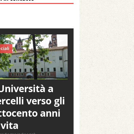
ciali
Università a
rcelli verso gli
tocento anni
 vita