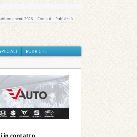
abbonamenti 2026
Contatti
Pubblicità
SPECIALI
RUBRICHE
gno, messa e mercatino agricolo
ne: «Misura precauzionale e
a soddisfazione della Pro Loco
ccità estrema e gli incendi
utilizzo dell’acqua
i in contatto
 Arnolfo