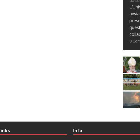
da Lu
L’Uni
avvia
prese
ques
colla
0 Co
Links
Info