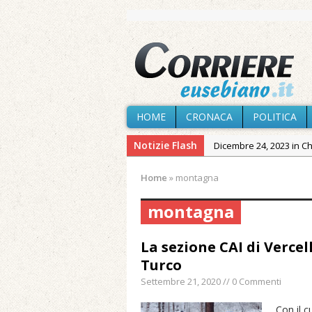
HOME
CRONACA
POLITICA
Notizie Flash
Dicembre 24, 2023 in C
Novembre 10, 2023 in 
Home
»
montagna
Agosto 8, 2026 in Cron
montagna
Agosto 7, 2026 in Cron
Agosto 7, 2026 in Cron
La sezione CAI di Verce
provvisoria»
Turco
Agosto 7, 2026 in Cron
Settembre 21, 2020 // 0 Commenti
Agosto 7, 2026 in Paesi
Con il c
Maggio 11, 2024 in Spec