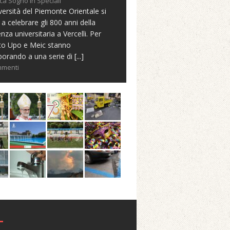
ca Sogno in Speciali
versità del Piemonte Orientale si
 a celebrare gli 800 anni della
nza universitaria a Vercelli. Per
to Upo e Meic stanno
borando a una serie di
[...]
mmenti