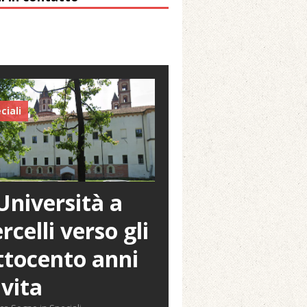
ciali
Università a
rcelli verso gli
tocento anni
 vita