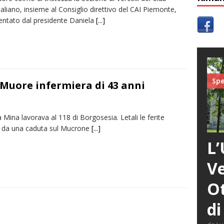
taliano, insieme al Consiglio direttivo del CAI Piemonte,
entato dal presidente Daniela
[...]
Spe
Muore infermiera di 43 anni
Mina lavorava al 118 di Borgosesia. Letali le ferite
 da una caduta sul Mucrone
[...]
L’
Ve
Ot
di