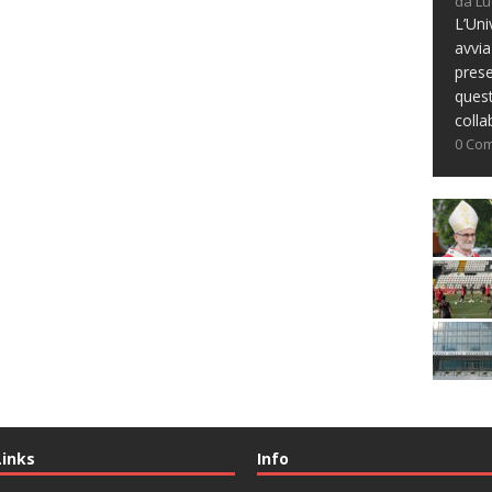
da Lu
L’Uni
avvia
prese
ques
colla
0 Co
Links
Info