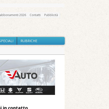
abbonamenti 2026
Contatti
Pubblicità
SPECIALI
RUBRICHE
gno, messa e mercatino agricolo
a Fondazione Marazzato
ne: «Misura precauzionale e
a soddisfazione della Pro Loco
i in contatto
 Arnolfo