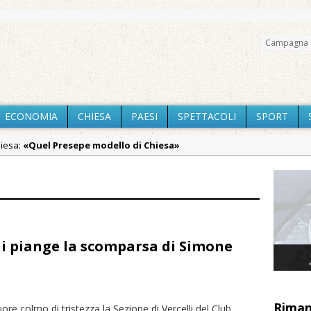
Campagna 
ECONOMIA
CHIESA
PAESI
SPETTACOLI
SPORT
hiesa:
«Quel Presepe modello di Chiesa»
Chiesa:
Tutto pronto per la 73ª Giornata del Ringraziamento: conve
aca:
Estate di sagre anche per i mezzi storici della collezione dell
aca:
Pro vs Saluzzo, amichevole di buon riscontro
aca:
Piscina ex Enal non balneabile dopo i controlli dell’Asl. Il Comu
lli piange la scomparsa di Simone
aca:
La Pro verso l’avvio della Stagione
:
La Regione stanzia oltre 38mila euro per il carnevale di Santhià. L
Riman
uore colmo di tristezza la Sezione di Vercelli del Club
iali:
Dieci anni fa l’ingresso a Vercelli dell’arcivescovo mons. Marco