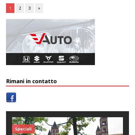
1
2
3
»
Rimani in contatto
Speciali