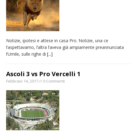
provvisoria»
La Pro verso l’avvio della Stagione
La Regione stanzia oltre 38mila euro per il
carnevale di Santhià. La soddisfazione della
Notizie, ipotesi e attese in casa Pro. Notizie, una ce
Pro Loco
l’aspettavamo, l’altra l’aveva già ampiamente preannunciata
Dieci anni fa l’ingresso a Vercelli
l’Umile, sulle righe di
[...]
dell’arcivescovo mons. Marco Arnolfo
Ascoli 3 vs Pro Vercelli 1
Febbraio 14, 2017 // 0 Commenti