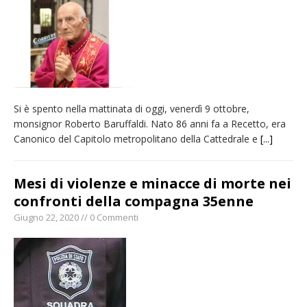
provvisoria»
La Pro verso l’avvio della Stagione
La Regione stanzia oltre 38mila euro per il
carnevale di Santhià. La soddisfazione della
Pro Loco
Si è spento nella mattinata di oggi, venerdì 9 ottobre,
Dieci anni fa l’ingresso a Vercelli
monsignor Roberto Baruffaldi. Nato 86 anni fa a Recetto, era
dell’arcivescovo mons. Marco Arnolfo
Canonico del Capitolo metropolitano della Cattedrale e
[...]
Mesi di violenze e minacce di morte nei
confronti della compagna 35enne
Giugno 22, 2020 // 0 Commenti