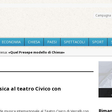
Campagna 
ECONOMIA
CHIESA
PAESI
SPETTACOLI
SPORT
hiesa:
«Quel Presepe modello di Chiesa»
Chiesa:
Tutto pronto per la 73ª Giornata del Ringraziamento: conve
aca:
Estate di sagre anche per i mezzi storici della collezione dell
aca:
Pro vs Saluzzo, amichevole di buon riscontro
aca:
Piscina ex Enal non balneabile dopo i controlli dell’Asl. Il Comu
ica al teatro Civico con
aca:
La Pro verso l’avvio della Stagione
:
La Regione stanzia oltre 38mila euro per il carnevale di Santhià. L
Riman
e musica internazionale al Teatro Civico di Vercelli con
iali:
Dieci anni fa l’ingresso a Vercelli dell’arcivescovo mons. Marco