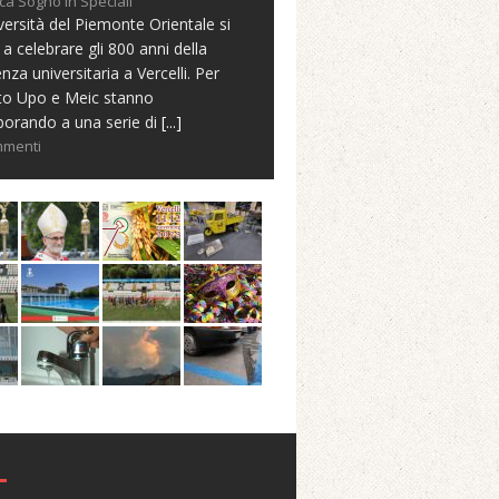
ca Sogno in Speciali
versità del Piemonte Orientale si
 a celebrare gli 800 anni della
nza universitaria a Vercelli. Per
to Upo e Meic stanno
borando a una serie di
[...]
mmenti