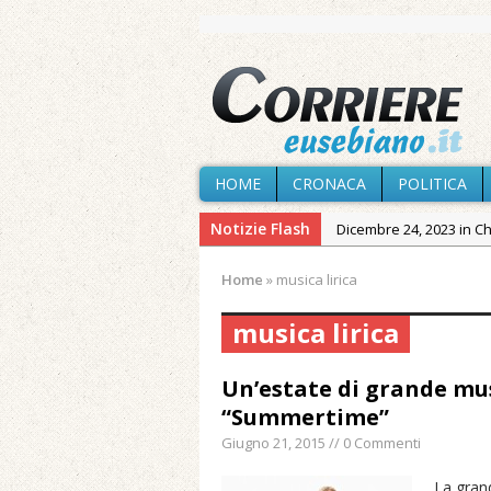
HOME
CRONACA
POLITICA
Notizie Flash
Dicembre 24, 2023 in C
Novembre 10, 2023 in 
Home
»
musica lirica
Agosto 8, 2026 in Cron
musica lirica
Agosto 7, 2026 in Cron
Agosto 7, 2026 in Cron
Un’estate di grande mus
provvisoria»
“Summertime”
Agosto 7, 2026 in Cron
Giugno 21, 2015 // 0 Commenti
Agosto 7, 2026 in Paesi
La grand
Maggio 11, 2024 in Spec