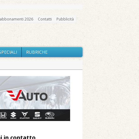
abbonamenti 2026
Contatti
Pubblicità
SPECIALI
RUBRICHE
gno, messa e mercatino agricolo
a Fondazione Marazzato
ne: «Misura precauzionale e
a soddisfazione della Pro Loco
i in contatto
 Arnolfo