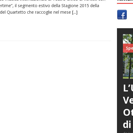
time”, il segmento estivo della Stagione 2015 della
 del Quartetto che raccoglie nel mese
[...]
Spe
L’
Ve
Ot
di