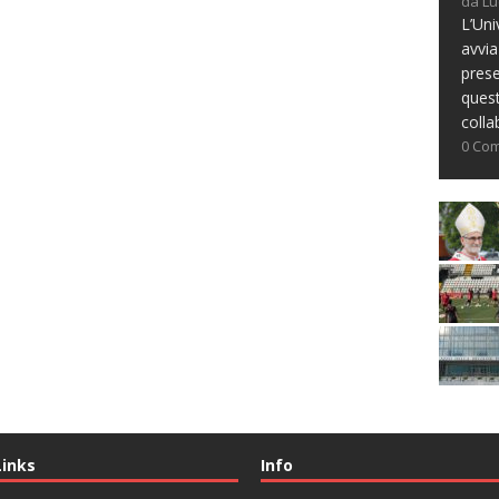
da Lu
L’Uni
avvia
prese
ques
colla
0 Co
Links
Info