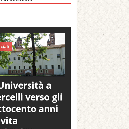
ciali
Università a
rcelli verso gli
tocento anni
 vita