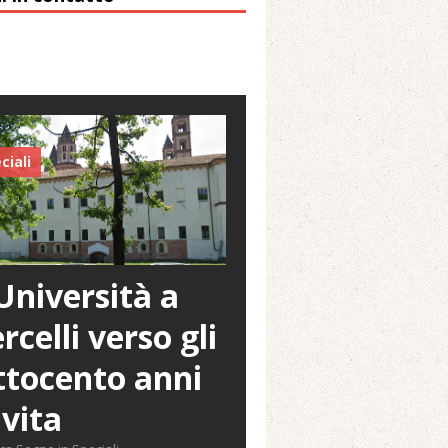
ciali
Università a
rcelli verso gli
tocento anni
 vita