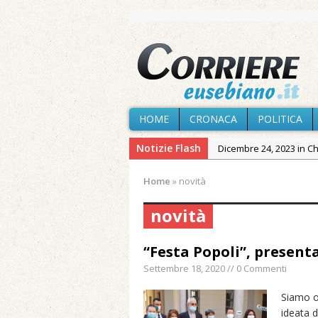
HOME
CRONACA
POLITICA
Notizie Flash
Dicembre 24, 2023 in C
Novembre 10, 2023 in 
Home
»
novità
Agosto 7, 2026 in Cron
novità
Agosto 7, 2026 in Paesi
Agosto 7, 2026 in Cron
“Festa Popoli”, present
Agosto 7, 2026 in Politic
Settembre 18, 2020 // 0 Commenti
Agosto 6, 2026 in Cron
Siamo or
Maggio 11, 2024 in Spec
ideata d