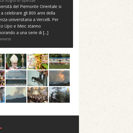
ca Sogno in Speciali
versità del Piemonte Orientale si
 a celebrare gli 800 anni della
nza universitaria a Vercelli. Per
to Upo e Meic stanno
borando a una serie di
[...]
mmenti