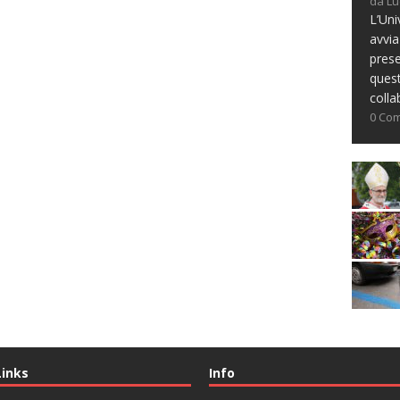
da Lu
L’Uni
avvia
prese
ques
colla
0 Co
Links
Info