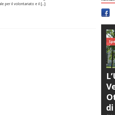
ale per il volontariato e il
[...]
Spe
L’
Ve
Ot
di