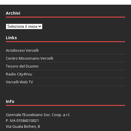
Archivi
Archivi
Links
Arcidiocesi Vercelli
Centro Missionario Vercelli
Tesoro del Duomo
Radio City4You
Vercelli Web TV
автоновости
Mazda CX-90
Volkswagen Taos
Lexus LC 500
Info
Giornale l’Eusebiano Soc. Coop. a r.l.
P. IVA 01584310021
Via Guala Bicheri, 8