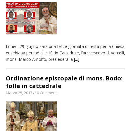
naturale per la siccità estrema e gli incendi
Crisi idrica: il Comune di Vercelli introduce
alcune limitazioni all’utilizzo dell’acqua
Incendio sul Monte Barone: si estende il
fronte. Evacuato il rifugio e chiusi tutti i
Lunedì 29 giugno sarà una felice giornata di festa per la Chiesa
sentieri
eusebiana perché alle 10, in Cattedrale, l’arcivescovo di Vercelli,
Dieci anni fa l’ingresso a Vercelli
mons. Marco Arnolfo, presiederà la
[...]
dell’arcivescovo mons. Marco Arnolfo
Ordinazione episcopale di mons. Bodo:
folla in cattedrale
Marzo 25, 2017 // 0 Commenti