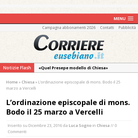
MENU
Campagna abbonamenti 2026
Contatti
Pubblicità
Notizie Flash
«Quel Presepe modello di Chiesa»
Tutto pronto per la 73ª Giornata del
Home
»
Chiesa
»
L’ordinazione episcopale di mons. Bodo il 25
Ringraziamento: convegno, messa e
marzo a Vercelli
mercatino agricolo
L’ordinazione episcopale di mons.
Incendio sul Monte Barone: si estende il
Bodo il 25 marzo a Vercelli
fronte. Evacuato il rifugio e chiusi tutti i
sentieri
Inserito su
Dicembre 23, 2016
da
Luca Sogno
in
Chiesa
// 0
Vercelli: in alcune vie nuova tracciatura delle
Commenti
zone blu