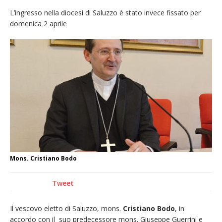
Nuovo fronte delle fiamme: vasto incendio
L’ingresso nella diocesi di Saluzzo è stato invece fissato per
domenica 2 aprile
alle pendici del Monte Barone
Centinaia di vercellesi a Oropa per il
pellegrinaggio diocesano
Intervento dei vigili del fuoco per un
incendio di sterpaglie a Caresanablot
Dieci anni fa l’ingresso a Vercelli
dell’arcivescovo mons. Marco Arnolfo
Mons. Cristiano Bodo
Tweet
Il vescovo eletto di Saluzzo, mons.
Cristiano Bodo
, in
accordo con il
suo predecessore mons. Giuseppe Guerrini e