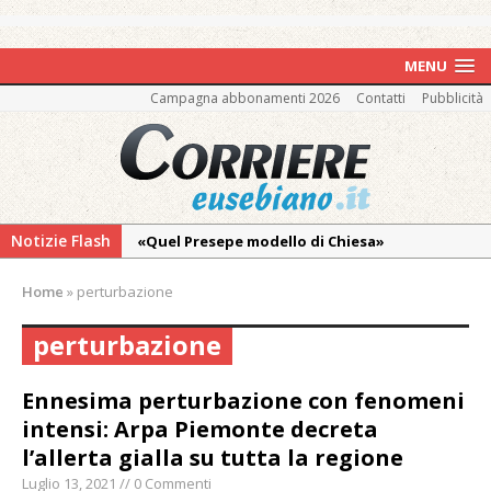
MENU
Campagna abbonamenti 2026
Contatti
Pubblicità
Notizie Flash
«Quel Presepe modello di Chiesa»
Tutto pronto per la 73ª Giornata del
Home
»
perturbazione
Ringraziamento: convegno, messa e
mercatino agricolo
perturbazione
Pro vs Saluzzo, amichevole di buon riscontro
Ennesima perturbazione con fenomeni
Piscina ex Enal non balneabile dopo i controlli
intensi: Arpa Piemonte decreta
dell’Asl. Il Comune: «Misura precauzionale e
l’allerta gialla su tutta la regione
provvisoria»
Luglio 13, 2021 // 0 Commenti
La Pro verso l’avvio della Stagione