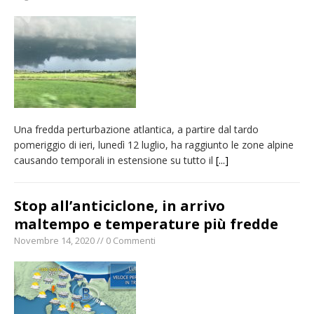
La Regione stanzia oltre 38mila euro per il
carnevale di Santhià. La soddisfazione della
Pro Loco
Il Piemonte ha avviato la richiesta di calamità
naturale per la siccità estrema e gli incendi
Dieci anni fa l’ingresso a Vercelli
Una fredda perturbazione atlantica, a partire dal tardo
dell’arcivescovo mons. Marco Arnolfo
pomeriggio di ieri, lunedì 12 luglio, ha raggiunto le zone alpine
causando temporali in estensione su tutto il
[...]
Stop all’anticiclone, in arrivo
maltempo e temperature più fredde
Novembre 14, 2020 // 0 Commenti