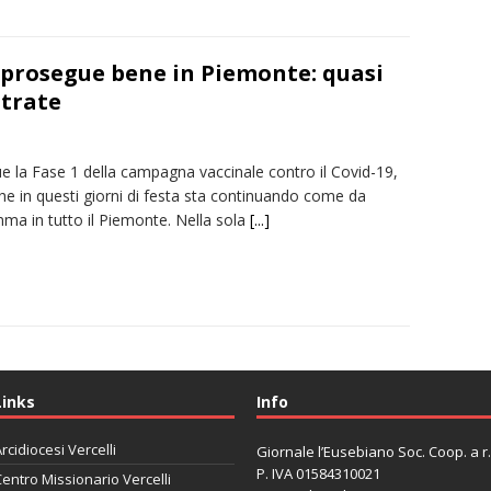
prosegue bene in Piemonte: quasi
strate
e la Fase 1 della campagna vaccinale contro il Covid-19,
he in questi giorni di festa sta continuando come da
ma in tutto il Piemonte. Nella sola
[...]
Links
Info
rcidiocesi Vercelli
Giornale l’Eusebiano Soc. Coop. a r.l
P. IVA 01584310021
entro Missionario Vercelli