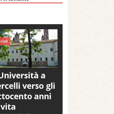
ciali
Università a
rcelli verso gli
tocento anni
 vita