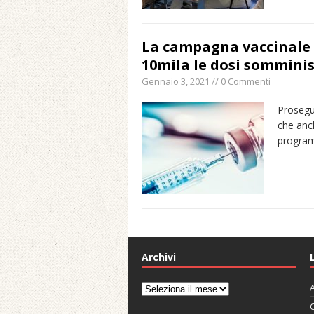
La campagna vaccinale 
10mila le dosi sommini
Gennaio 3, 2021 // 0 Commenti
Prosegu
che anc
program
Archivi
A
Archivi
C