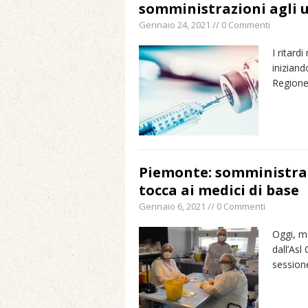
somministrazioni agli 
Gennaio 24, 2021 // 0 Commenti
I ritard
inizian
Regione
Piemonte: somministrato
tocca ai medici di base
Gennaio 6, 2021 // 0 Commenti
Oggi, me
dall’Asl
session