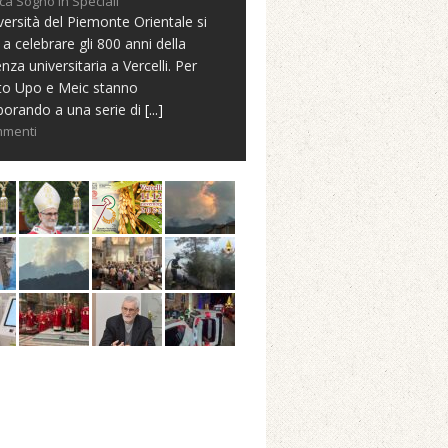
ca Sogno in Speciali
versità del Piemonte Orientale si
 a celebrare gli 800 anni della
nza universitaria a Vercelli. Per
to Upo e Meic stanno
borando a una serie di
[...]
mmenti