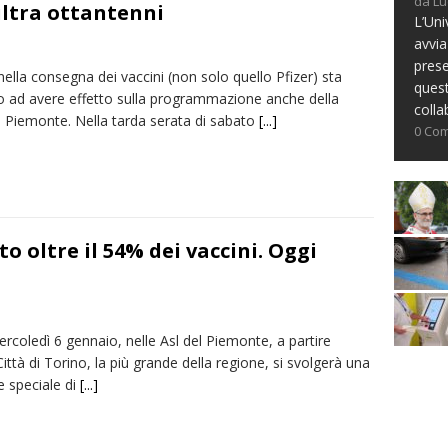
da Lu
ultra ottantenni
L’Uni
avvia
prese
i nella consegna dei vaccini (non solo quello Pfizer) sta
ques
do ad avere effetto sulla programmazione anche della
colla
 Piemonte. Nella tarda serata di sabato
[...]
0 Co
 oltre il 54% dei vaccini. Oggi
rcoledì 6 gennaio, nelle Asl del Piemonte, a partire
 Città di Torino, la più grande della regione, si svolgerà una
e speciale di
[...]