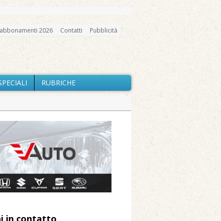
abbonamenti 2026
Contatti
Pubblicità
SPECIALI
RUBRICHE
gno, messa e mercatino agricolo
io e chiusi tutti i sentieri
nte Barone
Caresanablot
 Arnolfo
i in contatto