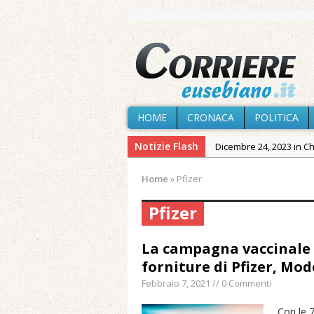
HOME
CRONACA
POLITICA
Notizie Flash
Dicembre 24, 2023 in C
Novembre 10, 2023 in 
Home
»
Pfizer
Agosto 6, 2026 in Cron
Pfizer
Agosto 6, 2026 in Cron
Agosto 5, 2026 in Cron
La campagna vaccinale 
Agosto 4, 2026 in Chies
forniture di Pfizer, Mo
Agosto 3, 2026 in Cron
Febbraio 7, 2021 // 0 Commenti
Maggio 11, 2024 in Spec
Con le 7