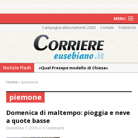
MENU
Campagna abbonamenti 2026
Contatti
Pubblicità
Notizie Flash
«Quel Presepe modello di Chiesa»
Tutto pronto per la 73ª Giornata del
Home
»
piemone
Ringraziamento: convegno, messa e
mercatino agricolo
piemone
Estate di sagre anche per i mezzi storici della
collezione della Fondazione Marazzato
Domenica di maltempo: pioggia e neve
a quote basse
Pro vs Saluzzo, amichevole di buon riscontro
Dicembre 1, 2019 // 0 Commenti
Piscina ex Enal non balneabile dopo i controlli
dell’Asl. Il Comune: «Misura precauzionale e