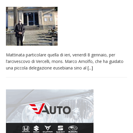
provvisoria»
La Pro verso l’avvio della Stagione
La Regione stanzia oltre 38mila euro per il
carnevale di Santhià. La soddisfazione della
Pro Loco
Dieci anni fa l’ingresso a Vercelli
Mattinata particolare quella di ieri, venerdì 8 gennaio, per
dell’arcivescovo mons. Marco Arnolfo
l’arcivescovo di Vercelli, mons. Marco Arnolfo, che ha guidato
una piccola delegazione eusebiana sino al
[...]