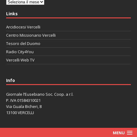
Archivi
Links
Arcidiocesi Vercelli
Centro Missionario Vercelli
Tesoro del Duomo
Radio City4You
Vercelli Web TV
автоновости
Mazda CX-90
Volkswagen Taos
Lexus LC 500
Info
Giornale l’Eusebiano Soc. Coop. a r.l.
P. IVA 01584310021
Via Guala Bicheri, 8
13100 VERCELLI
MENU