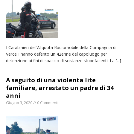
naturale per la siccità estrema e gli incendi
Crisi idrica: il Comune di Vercelli introduce
alcune limitazioni all’utilizzo dell’acqua
Incendio sul Monte Barone: si estende il
fronte. Evacuato il rifugio e chiusi tutti i
I Carabinieri dell’Aliquota Radiomobile della Compagnia di
sentieri
Vercelli hanno deferito un 42enne del capoluogo per
Dieci anni fa l’ingresso a Vercelli
detenzione ai fini di spaccio di sostanze stupefacenti. La
[...]
dell’arcivescovo mons. Marco Arnolfo
A seguito di una violenta lite
familiare, arrestato un padre di 34
anni
Giugno 3, 2020 // 0 Commenti