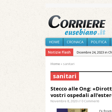
HOME
CRONACA
POLITICA
Notizie Flash
Dicembre 24, 2023 in C
Novembre 10, 2023 in 
Home
»
sanitari
Agosto 7, 2026 in Cron
sanitari
Agosto 7, 2026 in Cron
provvisoria»
Stecco alle Ong: «Dirott
Agosto 7, 2026 in Cron
vostri ospedali all’este
Agosto 7, 2026 in Paesi
Novembre 8, 2020 // 0 Commenti
Agosto 7, 2026 in Cron
Di front
Maggio 11, 2024 in Spec