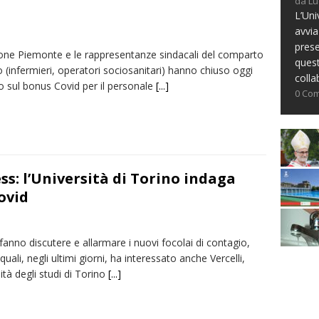
da Lu
L’Uni
avvia
prese
one Piemonte e le rappresentanze sindacali del comparto
ques
o (infermieri, operatori sociosanitari) hanno chiuso oggi
colla
o sul bonus Covid per il personale
[...]
0 Co
ss: l’Università di Torino indaga
ovid
anno discutere e allarmare i nuovi focolai di contagio,
quali, negli ultimi giorni, ha interessato anche Vercelli,
sità degli studi di Torino
[...]