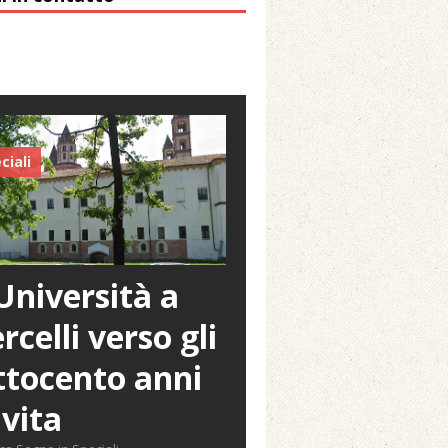
ciali
Università a
rcelli verso gli
tocento anni
 vita