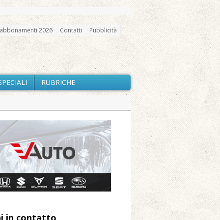
abbonamenti 2026
Contatti
Pubblicità
SPECIALI
RUBRICHE
gno, messa e mercatino agricolo
ne: «Misura precauzionale e
a soddisfazione della Pro Loco
ccità estrema e gli incendi
i in contatto
 Arnolfo