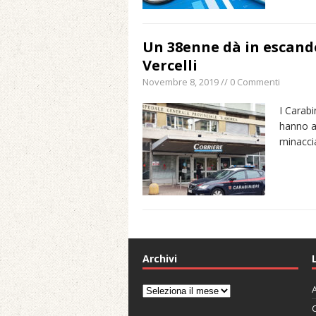
Un 38enne dà in escande
Vercelli
Novembre 8, 2019 // 0 Commenti
I Carabi
hanno a
minaccia
Archivi
A
Archivi
C