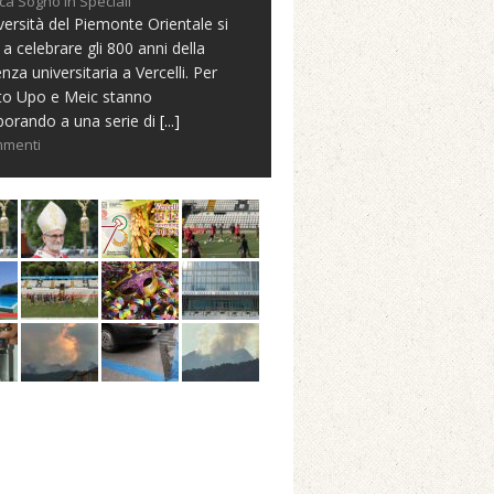
ca Sogno in Speciali
versità del Piemonte Orientale si
 a celebrare gli 800 anni della
nza universitaria a Vercelli. Per
to Upo e Meic stanno
borando a una serie di
[...]
mmenti