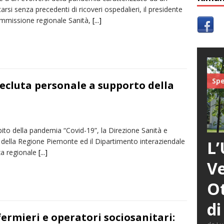
carsi senza precedenti di ricoveri ospedalieri, il presidente
ommissione regionale Sanità,
[...]
Spe
ecluta personale a supporto della
ito della pandemia “Covid-19”, la Direzione Sanità e
 della Regione Piemonte ed il Dipartimento interaziendale
L’
za regionale
[...]
Ve
Ot
di
fermieri e operatori sociosanitari: