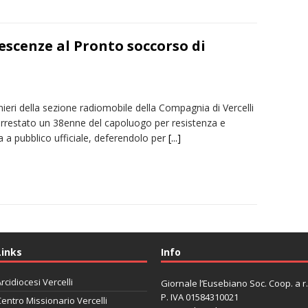
scenze al Pronto soccorso di
nieri della sezione radiomobile della Compagnia di Vercelli
rrestato un 38enne del capoluogo per resistenza e
 a pubblico ufficiale, deferendolo per
[...]
Links
Info
rcidiocesi Vercelli
Giornale l’Eusebiano Soc. Coop. a r.l
P. IVA 01584310021
entro Missionario Vercelli