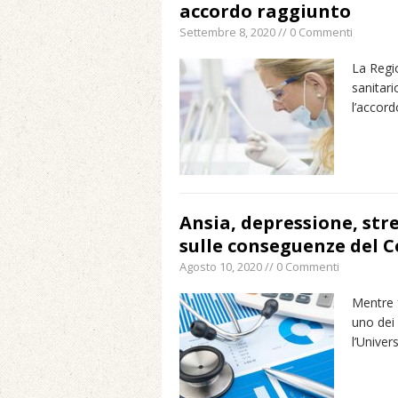
accordo raggiunto
Settembre 8, 2020 // 0 Commenti
La Regi
sanitari
l’accord
Ansia, depressione, stre
sulle conseguenze del C
Agosto 10, 2020 // 0 Commenti
Mentre f
uno dei 
l’Univer