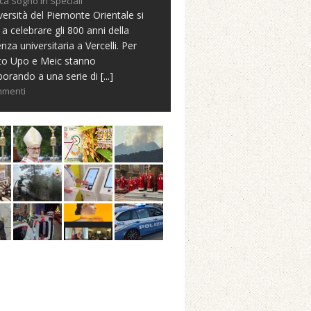
ca Sogno in Speciali
versità del Piemonte Orientale si
 a celebrare gli 800 anni della
nza universitaria a Vercelli. Per
to Upo e Meic stanno
borando a una serie di
[...]
mmenti