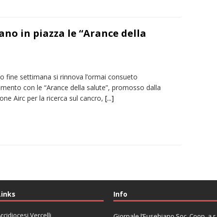
no in piazza le “Arance della
o fine settimana si rinnova l’ormai consueto
mento con le “Arance della salute”, promosso dalla
ne Airc per la ricerca sul cancro,
[...]
Links
Info
rcidiocesi Vercelli
Giornale l’Eusebiano Soc. Coop. a r.l