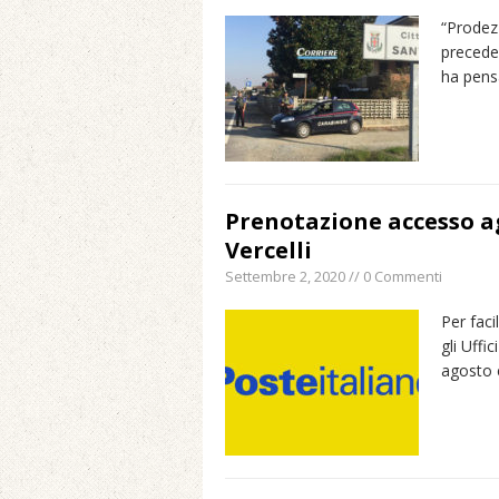
“Prodezz
preceden
ha pens
Prenotazione accesso agl
Vercelli
Settembre 2, 2020 // 0 Commenti
Per faci
gli Uffi
agosto 