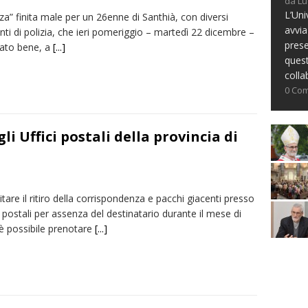
da Lu
L’Uni
a” finita male per un 26enne di Santhià, con diversi
avvia
ti di polizia, che ieri pomeriggio – martedì 22 dicembre –
prese
ato bene, a
[...]
ques
colla
0 Co
i Uffici postali della provincia di
litare il ritiro della corrispondenza e pacchi giacenti presso
ci postali per assenza del destinatario durante il mese di
è possibile prenotare
[...]