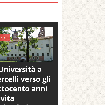
ciali
Università a
rcelli verso gli
tocento anni
 vita