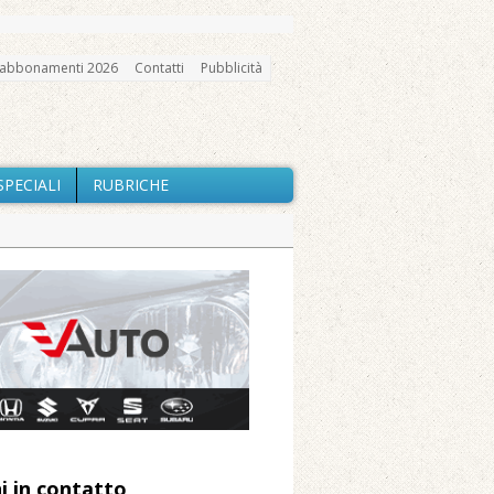
abbonamenti 2026
Contatti
Pubblicità
SPECIALI
RUBRICHE
gno, messa e mercatino agricolo
nte Barone
Caresanablot
elle prestazioni
profondo tra le Chiese di Vercelli e
i in contatto
 Arnolfo