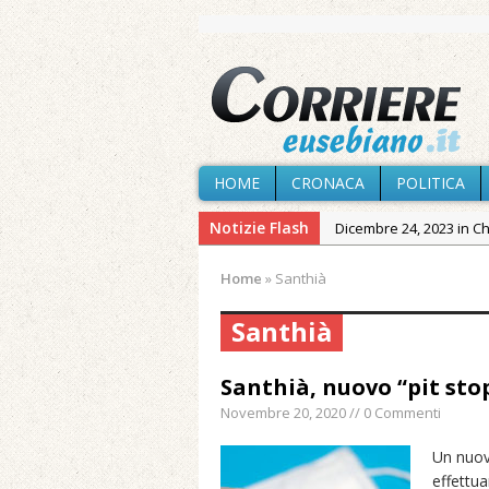
HOME
CRONACA
POLITICA
Notizie Flash
Dicembre 24, 2023 in C
Novembre 10, 2023 in 
Home
»
Santhià
Agosto 5, 2026 in Cron
Santhià
Agosto 4, 2026 in Chies
Agosto 3, 2026 in Cron
Santhià, nuovo “pit sto
Agosto 3, 2026 in Cron
Novembre 20, 2020 // 0 Commenti
Agosto 1, 2026 in Chies
Cagliari»
Un nuovo
effettuar
Maggio 11, 2024 in Spec