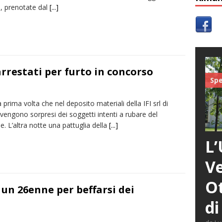
, prenotate dal
[...]
arrestati per furto in concorso
Spe
 prima volta che nel deposito materiali della IFI srl di
vengono sorpresi dei soggetti intenti a rubare del
e. L’altra notte una pattuglia della
[...]
L’
Ve
Ot
 un 26enne per beffarsi dei
di