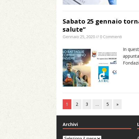
Sabato 25 gennaio torna
salute”
Gennaio 25, 2020 // 0 Commenti
In quest
appunta
Fondazio
1
2
3
…
5
»
Archivi
A
Archivi