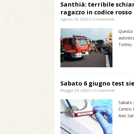
Santhià: terribile schi
ragazzo in codice rosso
Agosto 20, 2020 // 0 Commenti
Questa m
autostra
Torino,
Sabato 6 giugno test si
Maggio 29, 2020 // 0 Commenti
Sabato 6
Centro D
Avis Sa