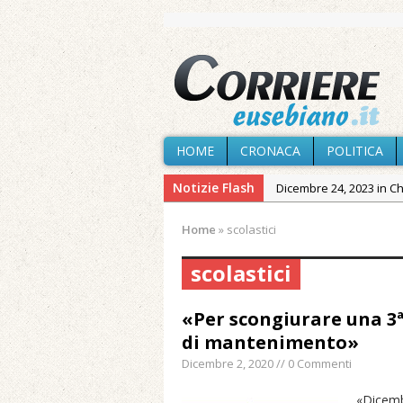
HOME
CRONACA
POLITICA
Notizie Flash
Dicembre 24, 2023 in C
Novembre 10, 2023 in 
Home
»
scolastici
Agosto 7, 2026 in Cron
scolastici
Agosto 7, 2026 in Paesi
Agosto 7, 2026 in Cron
«Per scongiurare una 3ª
Agosto 7, 2026 in Politic
di mantenimento»
Agosto 6, 2026 in Cron
Dicembre 2, 2020 // 0 Commenti
Maggio 11, 2024 in Spec
«Dicembr