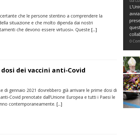
da Lu
L’Uni
avvia
ncertante che le persone stentino a comprendere la
prese
della situazione e che molto dipenda dai nostri
ques
amenti che devono essere virtuosi». Queste
[...]
colla
0 Co
dosi dei vaccini anti-Covid
e di gennaio 2021 dovrebbero già arrivare le prime dosi di
anti-Covid prenotate dall’Unione Europea e tutti i Paesi le
ranno contemporaneamente.
[...]