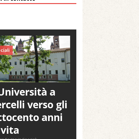
ciali
Università a
rcelli verso gli
tocento anni
 vita