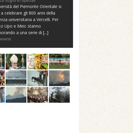
ca Sogno in Speciali
versità del Piemonte Orientale si
 a celebrare gli 800 anni della
nza universitaria a Vercelli. Per
to Upo e Meic stanno
borando a una serie di
[...]
mmenti