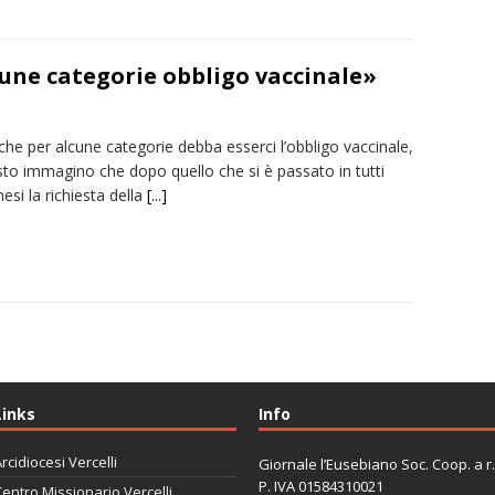
lcune categorie obbligo vaccinale»
he per alcune categorie debba esserci l’obbligo vaccinale,
esto immagino che dopo quello che si è passato in tutti
esi la richiesta della
[...]
Links
Info
rcidiocesi Vercelli
Giornale l’Eusebiano Soc. Coop. a r.l
P. IVA 01584310021
entro Missionario Vercelli