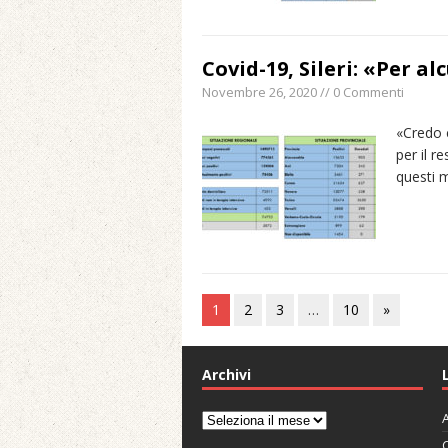
Covid-19, Sileri: «Per a
Novembre 26, 2020 // 0 Commenti
«Credo c
per il r
questi m
1
2
3
…
10
»
Archivi
A
Archivi
C