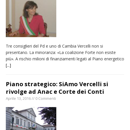
Nuovo fronte delle fiamme: vasto incendio
alle pendici del Monte Barone
Centinaia di vercellesi a Oropa per il
pellegrinaggio diocesano
Intervento dei vigili del fuoco per un
Tre consiglieri del Pd e uno di Cambia Vercelli non si
incendio di sterpaglie a Caresanablot
presentano. La minoranza: «La coalizione Forte non esiste
Dieci anni fa l’ingresso a Vercelli
più». A rischio milioni di finanziamenti legati al Piano energetico
dell’arcivescovo mons. Marco Arnolfo
[...]
Piano strategico: SiAmo Vercelli si
rivolge ad Anac e Corte dei Conti
Aprile 13, 2016 // 0 Commenti