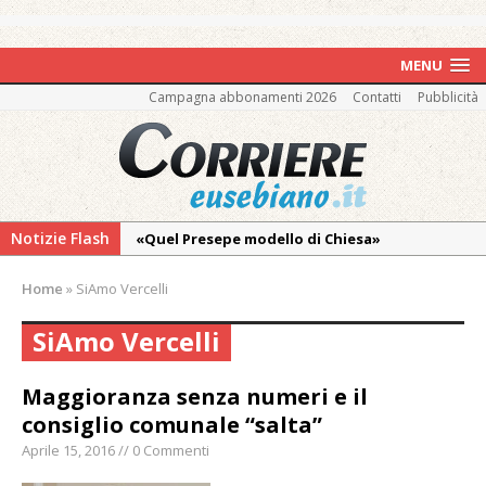
MENU
Campagna abbonamenti 2026
Contatti
Pubblicità
Notizie Flash
«Quel Presepe modello di Chiesa»
Tutto pronto per la 73ª Giornata del
Home
»
SiAmo Vercelli
Ringraziamento: convegno, messa e
mercatino agricolo
SiAmo Vercelli
Incendio sul Monte Barone: si estende il
fronte. Evacuato il rifugio e chiusi tutti i
Maggioranza senza numeri e il
sentieri
consiglio comunale “salta”
Vercelli: in alcune vie nuova tracciatura delle
Aprile 15, 2016 // 0 Commenti
zone blu