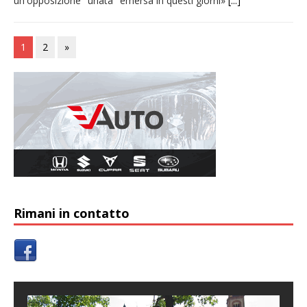
un'opposizione "urlata" emersa in questi giorni»
[...]
1
2
»
Rimani in contatto