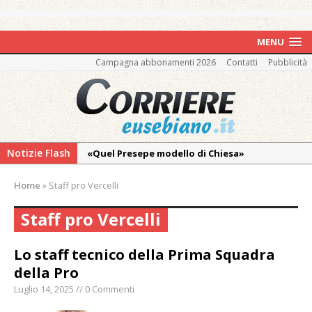
MENU
Campagna abbonamenti 2026
Contatti
Pubblicità
Notizie Flash
«Quel Presepe modello di Chiesa»
Tutto pronto per la 73ª Giornata del
Home
»
Staff pro Vercelli
Ringraziamento: convegno, messa e
mercatino agricolo
Staff pro Vercelli
Estate di sagre anche per i mezzi storici della
collezione della Fondazione Marazzato
Lo staff tecnico della Prima Squadra
della Pro
Pro vs Saluzzo, amichevole di buon riscontro
Luglio 14, 2025 // 0 Commenti
Piscina ex Enal non balneabile dopo i controlli
dell’Asl. Il Comune: «Misura precauzionale e