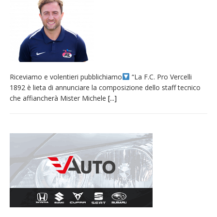
provvisoria»
La Pro verso l’avvio della Stagione
La Regione stanzia oltre 38mila euro per il
carnevale di Santhià. La soddisfazione della
Pro Loco
Riceviamo e volentieri pubblichiamo
“La F.C. Pro Vercelli
Dieci anni fa l’ingresso a Vercelli
1892 è lieta di annunciare la composizione dello staff tecnico
dell’arcivescovo mons. Marco Arnolfo
che affiancherà Mister Michele
[...]