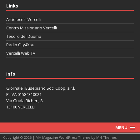
Links
Arcidiocesi Vercelli
Centro Missionario Vercelli
Tesoro del Duomo
Radio City4You
Vercelli Web TV
автоновости
Mazda CX-90
Volkswagen Taos
Lexus LC 500
Info
Giornale l’Eusebiano Soc. Coop. a r.l.
P. IVA 01584310021
Via Guala Bicheri, 8
13100 VERCELLI
MENU
Copyright © 2026 | MH Magazine WordPress Theme by
MH Themes