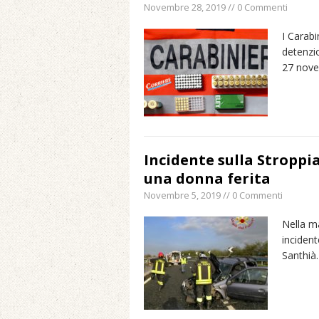
Novembre 28, 2019 // 0 Commenti
I Carabi
detenzio
27 nove
Incidente sulla Stroppi
una donna ferita
Novembre 5, 2019 // 0 Commenti
Nella ma
incident
Santhià.