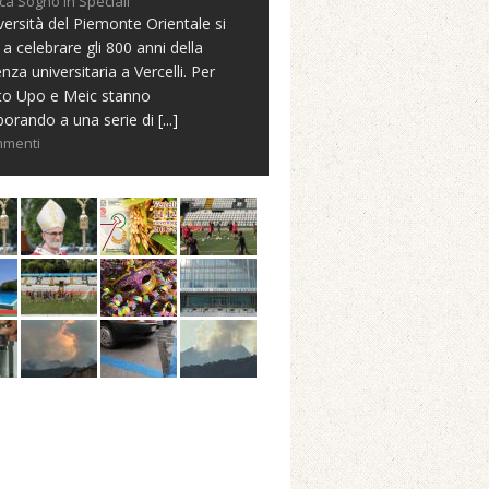
ca Sogno in Speciali
versità del Piemonte Orientale si
 a celebrare gli 800 anni della
nza universitaria a Vercelli. Per
to Upo e Meic stanno
borando a una serie di
[...]
mmenti