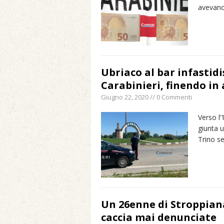
avevano
Ubriaco al bar infastidis
Carabinieri, finendo in
Giugno 22, 2020 // 0 Commenti
Verso l’
giunta u
Trino s
Un 26enne di Stroppiana
caccia mai denunciate