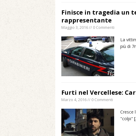
Finisce in tragedia un 
rappresentante
Maggio 3, 2016 // 0 Commenti
La vitti
più di 7
Furti nel Vercellese: C
Marzo 4, 2016 // 0 Commenti
Cresce l
"colpi"
[