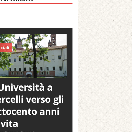
ciali
Università a
rcelli verso gli
tocento anni
 vita