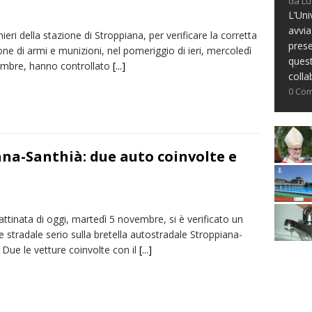
da Lu
L’Uni
avvia
nieri della stazione di Stroppiana, per verificare la corretta
prese
ne di armi e munizioni, nel pomeriggio di ieri, mercoledì
ques
mbre, hanno controllato
[...]
colla
0 Co
ana-Santhià: due auto coinvolte e
ttinata di oggi, martedì 5 novembre, si è verificato un
e stradale serio sulla bretella autostradale Stroppiana-
 Due le vetture coinvolte con il
[...]