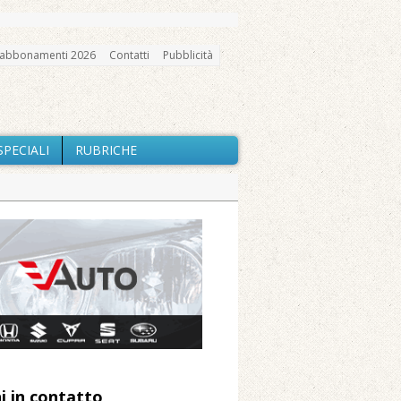
abbonamenti 2026
Contatti
Pubblicità
SPECIALI
RUBRICHE
gno, messa e mercatino agricolo
ne: «Misura precauzionale e
a soddisfazione della Pro Loco
ccità estrema e gli incendi
i in contatto
 Arnolfo