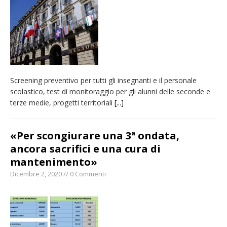
pellegrinaggio diocesano
Intervento dei vigili del fuoco per un
incendio di sterpaglie a Caresanablot
Asl Vc: arrivano i nuovi totem multifunzionali
per i pagamenti delle prestazioni
Screening preventivo per tutti gli insegnanti e il personale
Dieci anni fa l’ingresso a Vercelli
scolastico, test di monitoraggio per gli alunni delle seconde e
dell’arcivescovo mons. Marco Arnolfo
terze medie, progetti territoriali
[...]
«Per scongiurare una 3ª ondata,
ancora sacrifici e una cura di
mantenimento»
Dicembre 2, 2020 // 0 Commenti