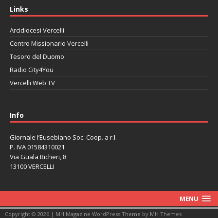
Links
Arcidiocesi Vercelli
Centro Missionario Vercelli
Tesoro del Duomo
Radio City4You
Vercelli Web TV
автоновости
Mazda CX-90
Volkswagen Taos
Lexus LC 500
Info
Giornale l’Eusebiano Soc. Coop. a r.l.
P. IVA 01584310021
Via Guala Bicheri, 8
13100 VERCELLI
MENU
Copyright © 2026 | MH Magazine WordPress Theme by
MH Themes