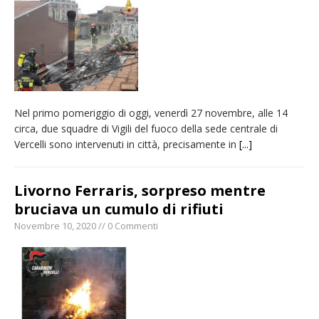
Nuovo fronte delle fiamme: vasto incendio
alle pendici del Monte Barone
Centinaia di vercellesi a Oropa per il
pellegrinaggio diocesano
Intervento dei vigili del fuoco per un
Nel primo pomeriggio di oggi, venerdì 27 novembre, alle 14
incendio di sterpaglie a Caresanablot
circa, due squadre di Vigili del fuoco della sede centrale di
Dieci anni fa l’ingresso a Vercelli
Vercelli sono intervenuti in città, precisamente in
[...]
dell’arcivescovo mons. Marco Arnolfo
Livorno Ferraris, sorpreso mentre
bruciava un cumulo di rifiuti
Novembre 10, 2020 // 0 Commenti