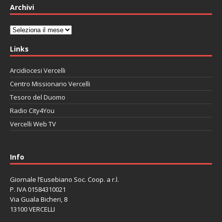
Archivi
Archivi
Links
Arcidiocesi Vercelli
Centro Missionario Vercelli
Tesoro del Duomo
Radio City4You
Vercelli Web TV
автоновости
Mazda CX-90
Volkswagen Taos
Lexus LC 500
Info
Giornale l’Eusebiano Soc. Coop. a r.l.
P. IVA 01584310021
Via Guala Bicheri, 8
13100 VERCELLI