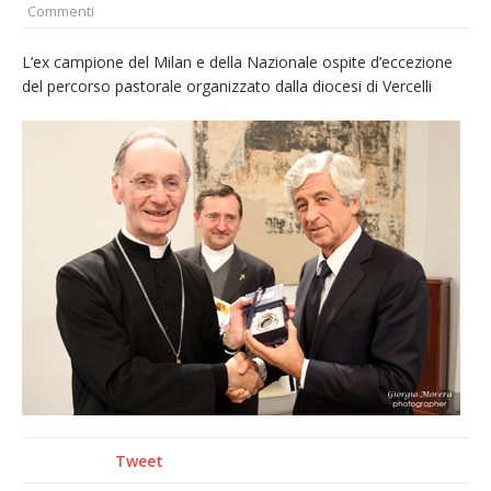
Commenti
pellegrinaggio diocesano
Intervento dei vigili del fuoco per un
L’ex campione del Milan e della Nazionale ospite d’eccezione
del percorso pastorale organizzato dalla diocesi di Vercelli
incendio di sterpaglie a Caresanablot
Asl Vc: arrivano i nuovi totem multifunzionali
per i pagamenti delle prestazioni
Dieci anni fa l’ingresso a Vercelli
dell’arcivescovo mons. Marco Arnolfo
Tweet