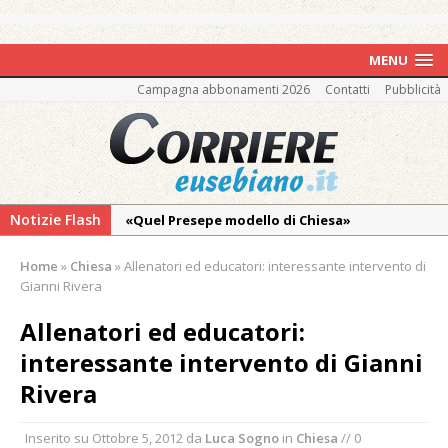
MENU
Campagna abbonamenti 2026
Contatti
Pubblicità
Notizie Flash
«Quel Presepe modello di Chiesa»
Tutto pronto per la 73ª Giornata del
Home
»
Chiesa
»
Allenatori ed educatori: interessante intervento di
Ringraziamento: convegno, messa e
Gianni Rivera
mercatino agricolo
Allenatori ed educatori:
Vercelli: in alcune vie nuova tracciatura delle
interessante intervento di Gianni
zone blu
Rivera
Nuovo fronte delle fiamme: vasto incendio
alle pendici del Monte Barone
Inserito su
Ottobre 5, 2012
da
Luca Sogno
in
Chiesa
// 0
Centinaia di vercellesi a Oropa per il