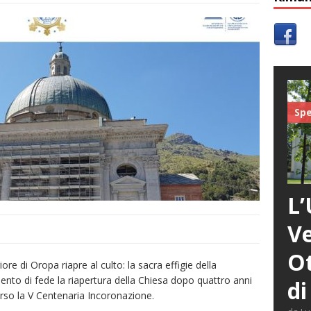
Spe
L’
Ve
Ot
e di Oropa riapre al culto: la sacra effigie della
to di fede la riapertura della Chiesa dopo quattro anni
di
erso la V Centenaria Incoronazione.