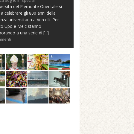
ca Sogno in Speciali
versità del Piemonte Orientale si
 a celebrare gli 800 anni della
nza universitaria a Vercelli. Per
to Upo e Meic stanno
borando a una serie di
[...]
mmenti