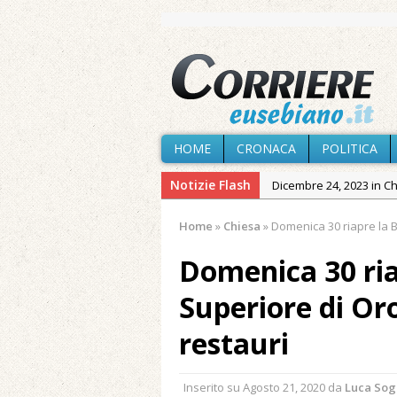
HOME
CRONACA
POLITICA
Notizie Flash
Dicembre 24, 2023 in C
Novembre 10, 2023 in 
Home
»
Chiesa
»
Domenica 30 riapre la B
Agosto 7, 2026 in Cron
Domenica 30 ria
provvisoria»
Agosto 7, 2026 in Cron
Superiore di Or
Agosto 7, 2026 in Paesi
restauri
Agosto 7, 2026 in Cron
Agosto 7, 2026 in Politic
Inserito su
Agosto 21, 2020
da
Luca So
Maggio 11, 2024 in Spec