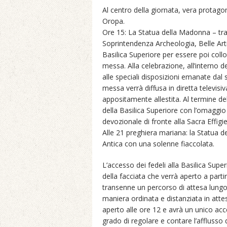
Al centro della giornata, vera protago
Oropa.
Ore 15: La Statua della Madonna – tra
Soprintendenza Archeologia, Belle Arti
Basilica Superiore per essere poi colloc
messa. Alla celebrazione, all’interno d
alle speciali disposizioni emanate dal 
messa verrà diffusa in diretta televis
appositamente allestita. Al termine del
della Basilica Superiore con l’omaggi
devozionale di fronte alla Sacra Effigie
Alle 21 preghiera mariana: la Statua 
Antica con una solenne fiaccolata.
L’accesso dei fedeli alla Basilica Supe
della facciata che verrà aperto a parti
transenne un percorso di attesa lungo 
maniera ordinata e distanziata in attes
aperto alle ore 12 e avrà un unico acc
grado di regolare e contare l’afflusso d