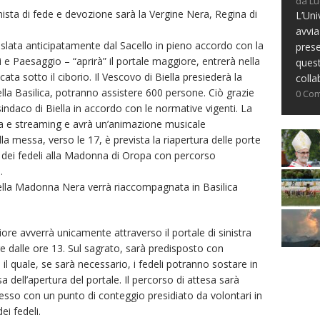
da Lu
nista di fede e devozione sarà la Vergine Nera, Regina di
L’Uni
avvia
slata anticipatamente dal Sacello in pieno accordo con la
prese
 e Paesaggio – “aprirà” il portale maggiore, entrerà nella
ques
ata sotto il ciborio. Il Vescovo di Biella presiederà la
colla
ella Basilica, potranno assistere 600 persone. Ciò grazie
0 Co
sindaco di Biella in accordo con le normative vigenti. La
iva e streaming e avrà un’animazione musicale
la messa, verso le 17, è prevista la riapertura delle porte
o dei fedeli alla Madonna di Oropa con percorso
.
della Madonna Nera verrà riaccompagnata in Basilica
riore avverrà unicamente attraverso il portale di sinistra
re dalle ore 13. Sul sagrato, sarà predisposto con
il quale, se sarà necessario, i fedeli potranno sostare in
a dell’apertura del portale. Il percorso di attesa sarà
esso con un punto di conteggio presidiato da volontari in
ei fedeli.