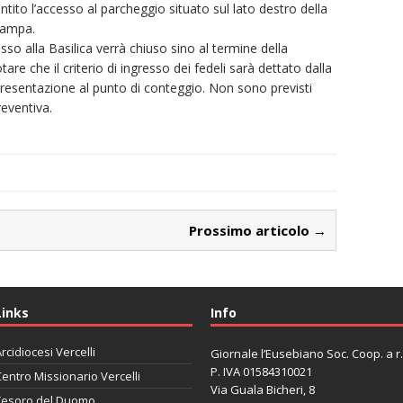
antito l’accesso al parcheggio situato sul lato destro della
 rampa.
so alla Basilica verrà chiuso sino al termine della
re che il criterio di ingresso dei fedeli sarà dettato dalla
presentazione al punto di conteggio. Non sono previsti
reventiva.
Prossimo articolo →
Links
Info
rcidiocesi Vercelli
Giornale l’Eusebiano Soc. Coop. a r.l
P. IVA 01584310021
entro Missionario Vercelli
Via Guala Bicheri, 8
Tesoro del Duomo