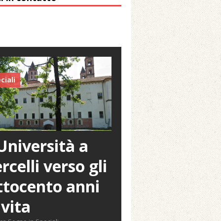
ciali
Università a
rcelli verso gli
tocento anni
 vita