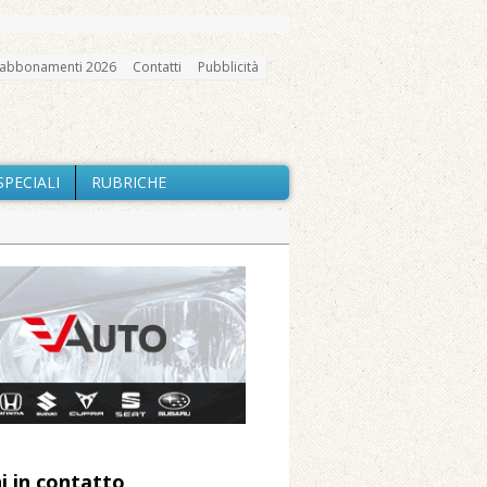
abbonamenti 2026
Contatti
Pubblicità
SPECIALI
RUBRICHE
gno, messa e mercatino agricolo
ne: «Misura precauzionale e
a soddisfazione della Pro Loco
ccità estrema e gli incendi
utilizzo dell’acqua
i in contatto
 Arnolfo