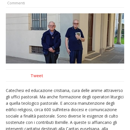
Commenti
provvisoria»
La Pro verso l’avvio della Stagione
La Regione stanzia oltre 38mila euro per il
carnevale di Santhià. La soddisfazione della
Pro Loco
Dieci anni fa l’ingresso a Vercelli
dell’arcivescovo mons. Marco Arnolfo
Tweet
Catechesi ed educazione cristiana, cura delle anime attraverso
gli uffici pastorali. Ma anche formazione degli operatori liturgici
a quella teologico pastorale. E ancora manutenzione degli
edifici religiosi, circa 600 sull’intera diocesi e comunicazione
sociale a finalità pastorale. Sono diverse le esigenze di culto
sostenute con i contributi 8xmille. A queste si affiancano gli
interventi caritativi destinati alla Caritas eusebiana, alla