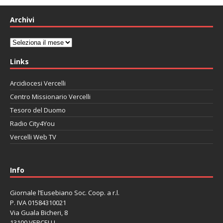
Archivi
Archivi
Links
Arcidiocesi Vercelli
Centro Missionario Vercelli
Tesoro del Duomo
Radio City4You
Vercelli Web TV
автоновости
Mazda CX-90
Volkswagen Taos
Lexus LC 500
Info
Giornale l’Eusebiano Soc. Coop. a r.l.
P. IVA 01584310021
Via Guala Bicheri, 8
13100 VERCELLI