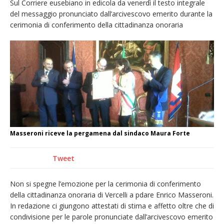
Sul Corriere eusebiano in edicola da venerdì il testo integrale
nubifragio di venerdì
del messaggio pronunciato dall’arcivescovo emerito durante la
Estate di sagre anche per i mezzi storici della
cerimonia di conferimento della cittadinanza onoraria
collezione della Fondazione Marazzato
Pro vs Saluzzo, amichevole di buon riscontro
Piscina ex Enal non balneabile dopo i controlli
dell’Asl. Il Comune: «Misura precauzionale e
provvisoria»
Dieci anni fa l’ingresso a Vercelli
dell’arcivescovo mons. Marco Arnolfo
Masseroni riceve la pergamena dal sindaco Maura Forte
Tweet
Non si spegne l’emozione per la cerimonia di conferimento
della cittadinanza onoraria di Vercelli a pdare Enrico Masseroni.
In redazione ci giungono attestati di stima e affetto oltre che di
condivisione per le parole pronunciate dall’arcivescovo emerito