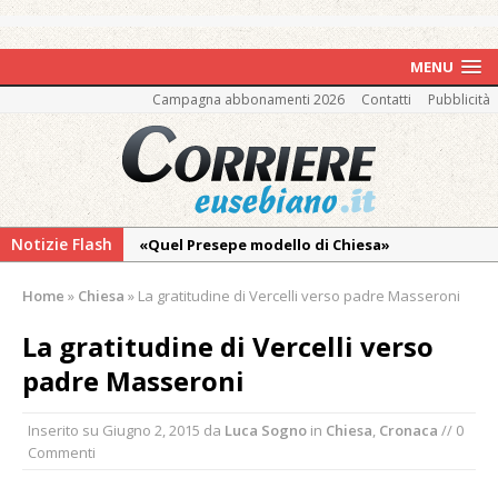
MENU
Campagna abbonamenti 2026
Contatti
Pubblicità
Notizie Flash
«Quel Presepe modello di Chiesa»
Tutto pronto per la 73ª Giornata del
Home
»
Chiesa
»
La gratitudine di Vercelli verso padre Masseroni
Ringraziamento: convegno, messa e
mercatino agricolo
La gratitudine di Vercelli verso
Quel giardino davanti all’ospedale curato da
padre Masseroni
otto soggetti autistici in cura all’Asl di
Vercelli
Inserito su
Giugno 2, 2015
da
Luca Sogno
in
Chiesa
,
Cronaca
// 0
Commenti
Dopo caldo e incendi, il maltempo estremo:
nell’Alto Novarese si contano i danni del