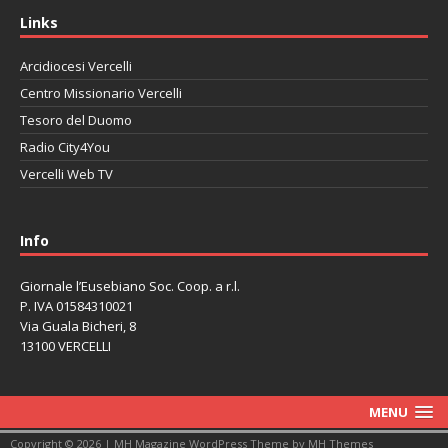
Links
Arcidiocesi Vercelli
Centro Missionario Vercelli
Tesoro del Duomo
Radio City4You
Vercelli Web TV
автоновости
Mazda CX-90
Volkswagen Taos
Lexus LC 500
Info
Giornale l’Eusebiano Soc. Coop. a r.l.
P. IVA 01584310021
Via Guala Bicheri, 8
13100 VERCELLI
MENU
Copyright © 2026 | MH Magazine WordPress Theme by
MH Themes