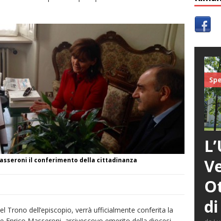
Spe
L’
Ve
Masseroni il conferimento della cittadinanza
Ot
di
l Trono dell’episcopio, verrà ufficialmente conferita la
dre Enrico Masseroni, arcivescovo emerito della diocesi