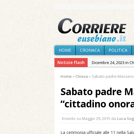
HOME
CRONACA
POLITICA
Notizie Flash
Dicembre 24, 2023 in C
Novembre 10, 2023 in 
Home
»
Chiesa
»
Sabato padre Masseroni 
Agosto 7, 2026 in Cron
Sabato padre M
Agosto 7, 2026 in Cron
provvisoria»
“cittadino onora
Agosto 7, 2026 in Cron
Agosto 7, 2026 in Paesi
Inserito su
Maggio 29, 2015
da
Luca So
Agosto 7, 2026 in Cron
La cerimonia ufficiale alle 11 nella Sa
Maggio 11, 2024 in Spec