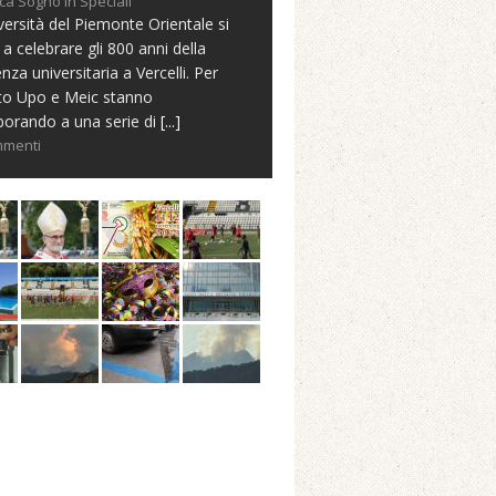
ca Sogno in Speciali
versità del Piemonte Orientale si
 a celebrare gli 800 anni della
nza universitaria a Vercelli. Per
to Upo e Meic stanno
borando a una serie di
[...]
mmenti