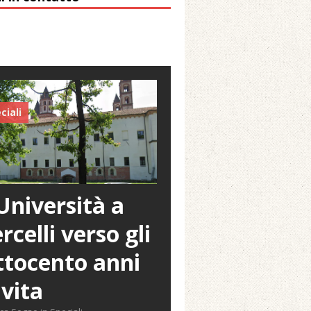
ciali
Università a
rcelli verso gli
tocento anni
 vita