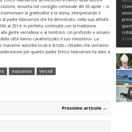
da Lu
L’Uni
razione, assunta nel consiglio comunale del 30 aprile – si
avvia
testimoniare la gratitudine e la stima, interpretando il
prese
ti di padre Masseroni che ha dimostrato, nella sua attività
ques
1996 al 2014, in perfetta continuità con la tradizione
colla
alla gente vercellese e al territorio. Un profondo e umano
0 Co
della città hanno caratterizzato il suo ministero». La
 massime autorità locali e di tutti i cittadini che vorranno
nsiderazione per quanto padre Enrico Masseroni ha dato a
rio
masseroni
Vercelli
Prossimo articolo →