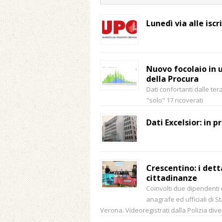
Lunedì via alle iscr
Nuovo focolaio in 
della Procura
Dati confortanti dalle tera
"solo" 17 ricoverati
Dati Excelsior: in p
Crescentino: i dett
cittadinanze
Coinvolti due dipendenti 
anagrafe ed ufficiali di St
Verona. Videoregistrati dalla Polizia di