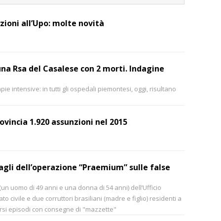
izioni all’Upo: molte novità
una Rsa del Casalese con 2 morti. Indagine
pie intensive: in tutti gli ospedali piemontesi, oggi, risultano
rovincia 1.920 assunzioni nel 2015
agli dell’operazione “Praemium” sulle false
(un uomo di 49 anni e una donna di 54 anni) dell’Ufficio
ato civile e due corruttori brasiliani (madre e figlio) residenti a
versi episodi con consegne di "mazzette"