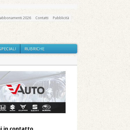
abbonamenti 2026
Contatti
Pubblicità
SPECIALI
RUBRICHE
gno, messa e mercatino agricolo
ne: «Misura precauzionale e
a soddisfazione della Pro Loco
ccità estrema e gli incendi
i in contatto
 Arnolfo