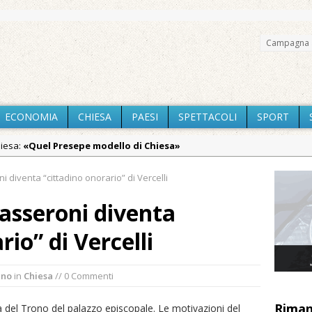
Campagna 
ECONOMIA
CHIESA
PAESI
SPETTACOLI
SPORT
hiesa:
«Quel Presepe modello di Chiesa»
Chiesa:
Tutto pronto per la 73ª Giornata del Ringraziamento: conve
diventa “cittadino onorario” di Vercelli
aca:
Pro vs Saluzzo, amichevole di buon riscontro
asseroni diventa
aca:
Piscina ex Enal non balneabile dopo i controlli dell’Asl. Il Comu
rio” di Vercelli
aca:
La Pro verso l’avvio della Stagione
:
La Regione stanzia oltre 38mila euro per il carnevale di Santhià. L
gno
in
Chiesa
// 0 Commenti
aca:
Il Piemonte ha avviato la richiesta di calamità naturale per la si
Riman
la del Trono del palazzo episcopale. Le motivazioni del
iali:
Dieci anni fa l’ingresso a Vercelli dell’arcivescovo mons. Marco