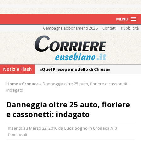
MENU
Campagna abbonamenti 2026
Contatti
Pubblicità
Notizie Flash
«Quel Presepe modello di Chiesa»
Tutto pronto per la 73ª Giornata del
Home
»
Cronaca
»
Danneggia oltre 25 auto, fioriere e cassonetti:
Ringraziamento: convegno, messa e
indagato
mercatino agricolo
Danneggia oltre 25 auto, fioriere
Nuovo fronte delle fiamme: vasto incendio
e cassonetti: indagato
alle pendici del Monte Barone
Centinaia di vercellesi a Oropa per il
Inserito su
Marzo 22, 2016
da
Luca Sogno
in
Cronaca
// 0
pellegrinaggio diocesano
Commenti
Intervento dei vigili del fuoco per un