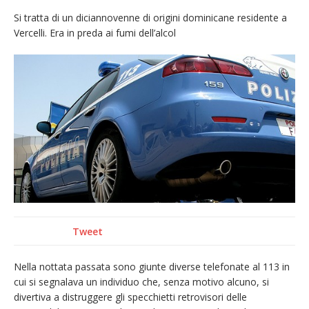
incendio di sterpaglie a Caresanablot
Si tratta di un diciannovenne di origini dominicane residente a
Vercelli. Era in preda ai fumi dell’alcol
Asl Vc: arrivano i nuovi totem multifunzionali
per i pagamenti delle prestazioni
Tanti fedeli in duomo per S. Eusebio. Mons.
Baturi: «Quel legame profondo tra le Chiese
di Vercelli e Cagliari»
Dieci anni fa l’ingresso a Vercelli
dell’arcivescovo mons. Marco Arnolfo
Tweet
Nella nottata passata sono giunte diverse telefonate al 113 in
cui si segnalava un individuo che, senza motivo alcuno, si
divertiva a distruggere gli specchietti retrovisori delle