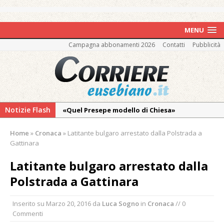
MENU
Campagna abbonamenti 2026
Contatti
Pubblicità
Notizie Flash
«Quel Presepe modello di Chiesa»
Tutto pronto per la 73ª Giornata del
Home
»
Cronaca
»
Latitante bulgaro arrestato dalla Polstrada a
Ringraziamento: convegno, messa e
Gattinara
mercatino agricolo
Latitante bulgaro arrestato dalla
Mercoledì 12 agosto il Meic di Vercelli si
Polstrada a Gattinara
ritrova a Campertogno per riflettere e
programmare
Inserito su
Marzo 20, 2016
da
Luca Sogno
in
Cronaca
// 0
Vercelli e Stroppiana piangono Livio Berruti
Commenti
Vercelli e la Cisl piangono Diva Bertasi