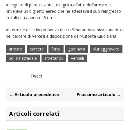
A seguito di perquisizione, eseguita all’atto dell’arresto, si
rinveniva un biglietto aereo che ne attestava il suo reingresso
in Italia da appena 48 ore.
Al termine delle incombenze di rito Smetanov veniva condotto
nel carcere di Vercelli a disposizione dell’Autorità Giudiziaria.
arresto
carcere
furto
gattinara
pluriaggravato
polizia stradale
smetanov
Vercelli
Tweet
← Articolo precedente
Prossimo articolo →
Articoli correlati