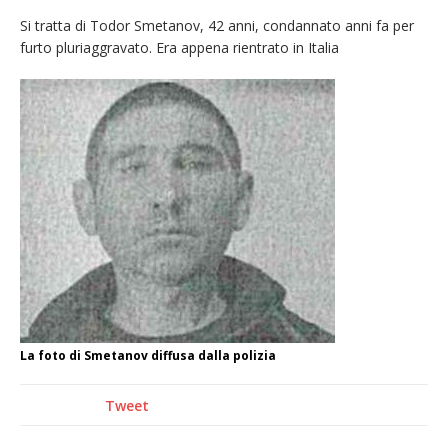
Si tratta di Todor Smetanov, 42 anni, condannato anni fa per
Quel giardino davanti all’ospedale curato da
furto pluriaggravato. Era appena rientrato in Italia
otto soggetti autistici in cura all’Asl di
Vercelli
Dopo caldo e incendi, il maltempo estremo:
nell’Alto Novarese si contano i danni del
nubifragio di venerdì
Dieci anni fa l’ingresso a Vercelli
dell’arcivescovo mons. Marco Arnolfo
La foto di Smetanov diffusa dalla polizia
Tweet