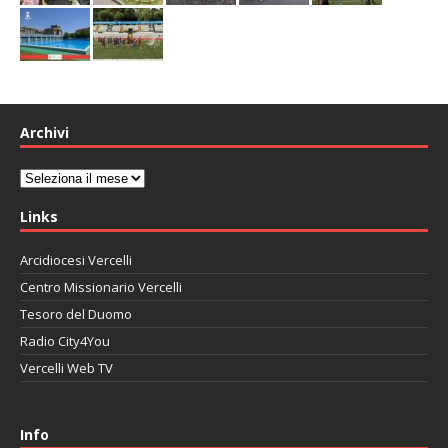
Archivi
Archivi
Links
Arcidiocesi Vercelli
Centro Missionario Vercelli
Tesoro del Duomo
Radio City4You
Vercelli Web TV
автоновости
Mazda CX-90
Volkswagen Taos
Lexus LC 500
Info