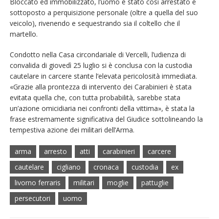
Bloccato ed immobilizzato, l’uomo è stato così arrestato e
sottoposto a perquisizione personale (oltre a quella del suo
veicolo), rivenendo e sequestrando sia il coltello che il
martello.
Condotto nella Casa circondariale di Vercelli, l’udienza di
convalida di giovedì 25 luglio si è conclusa con la custodia
cautelare in carcere stante l’elevata pericolosità immediata.
«Grazie alla prontezza di intervento dei Carabinieri è stata
evitata quella che, con tutta probabilità, sarebbe stata
un’azione omicidiaria nei confronti della vittima», è stata la
frase estremamente significativa del Giudice sottolineando la
tempestiva azione dei militari dell’Arma.
arma
arresto
atti
carabinieri
carcere
cautelare
cigliano
cronaca
custodia
ex
livorno ferraris
militari
moglie
pattuglie
persecutori
uomo