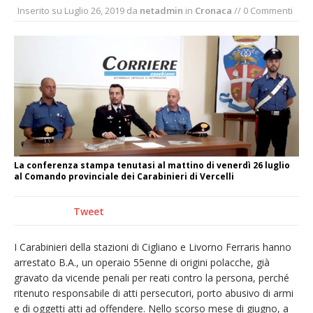
Inserito su
Luglio 26, 2019
da
netadmin
in
Cronaca
// 0 Commenti
pellegrinaggio diocesano
Intervento dei vigili del fuoco per un
incendio di sterpaglie a Caresanablot
Asl Vc: arrivano i nuovi totem multifunzionali
per i pagamenti delle prestazioni
Dieci anni fa l’ingresso a Vercelli
dell’arcivescovo mons. Marco Arnolfo
La conferenza stampa tenutasi al mattino di venerdì 26 luglio
al Comando provinciale dei Carabinieri di Vercelli
Tweet
I Carabinieri della stazioni di Cigliano e Livorno Ferraris hanno
arrestato B.A., un operaio 55enne di origini polacche, già
gravato da vicende penali per reati contro la persona, perché
ritenuto responsabile di atti persecutori, porto abusivo di armi
e di oggetti atti ad offendere. Nello scorso mese di giugno, a