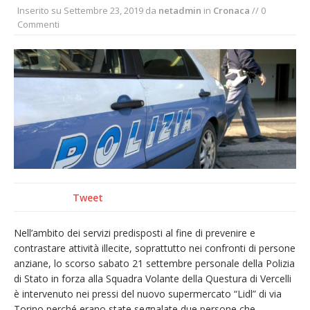
Inserito su
Settembre 23, 2019
da
netadmin
in
Cronaca
// 0
incendio di sterpaglie a Caresanablot
Commenti
Asl Vc: arrivano i nuovi totem multifunzionali
per i pagamenti delle prestazioni
Tanti fedeli in duomo per S. Eusebio. Mons.
Baturi: «Quel legame profondo tra le Chiese
di Vercelli e Cagliari»
Dieci anni fa l’ingresso a Vercelli
dell’arcivescovo mons. Marco Arnolfo
Tweet
Nell’ambito dei servizi predisposti al fine di prevenire e
contrastare attività illecite, soprattutto nei confronti di persone
anziane, lo scorso sabato 21 settembre personale della Polizia
di Stato in forza alla Squadra Volante della Questura di Vercelli
è intervenuto nei pressi del nuovo supermercato “Lidl” di via
Torino perché erano state segnalate due persone che,