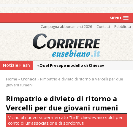
MENU
Campagna abbonamenti 2026
Contatti
Pubblicità
Notizie Flash
«Quel Presepe modello di Chiesa»
Tutto pronto per la 73ª Giornata del
Home
»
Cronaca
»
Rimpatrio e divieto di ritorno a Vercelli per due
Ringraziamento: convegno, messa e
giovani rumeni
mercatino agricolo
Rimpatrio e divieto di ritorno a
Nuovo fronte delle fiamme: vasto incendio
Vercelli per due giovani rumeni
alle pendici del Monte Barone
Centinaia di vercellesi a Oropa per il
Vicino al nuovo supermercato "Lidl" chiedevano soldi per
conto di un'associazione di sordomuti
pellegrinaggio diocesano
Intervento dei vigili del fuoco per un