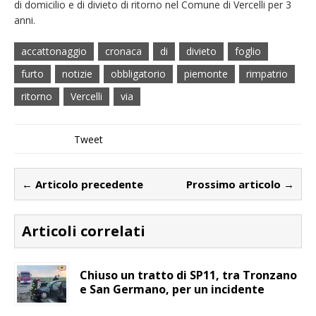
di domicilio e di divieto di ritorno nel Comune di Vercelli per 3
anni.
accattonaggio
cronaca
di
divieto
foglio
furto
notizie
obbligatorio
piemonte
rimpatrio
ritorno
Vercelli
via
Tweet
← Articolo precedente
Prossimo articolo →
Articoli correlati
Chiuso un tratto di SP11, tra Tronzano
e San Germano, per un incidente