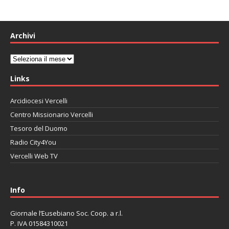
Archivi
Archivi
Links
Arcidiocesi Vercelli
Centro Missionario Vercelli
Tesoro del Duomo
Radio City4You
Vercelli Web TV
автоновости
Mazda CX-90
Volkswagen Taos
Lexus LC 500
Info
Giornale l’Eusebiano Soc. Coop. a r.l.
P. IVA 01584310021