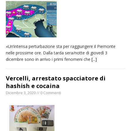
naturale per la siccità estrema e gli incendi
Crisi idrica: il Comune di Vercelli introduce
alcune limitazioni all’utilizzo dell’acqua
Incendio sul Monte Barone: si estende il
fronte. Evacuato il rifugio e chiusi tutti i
«Un’intensa perturbazione sta per raggiungere il Piemonte
sentieri
nelle prossime ore. Dalla tarda sera/notte di giovedì 3
Dieci anni fa l’ingresso a Vercelli
dicembre sono in arrivo i primi fenomeni che
[...]
dell’arcivescovo mons. Marco Arnolfo
Vercelli, arrestato spacciatore di
hashish e cocaina
Dicembre 3, 2020 // 0 Commenti