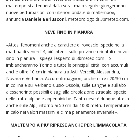
maltempo si attenuerà dalla sera, ma a seguire giungeranno
nuove perturbazioni con ulteriori ondate di maltempo»,
annuncia
Daniele Berlusconi
, meteorologo di 3bmeteo.com.
NEVE FINO IN PIANURA
«Attesi fenomeni anche a carattere di rovescio, specie nella
mattina di venerdì 4, più intensi sulle province orientali e nevosi
sino in pianura – spiega l’esperto di 3bmeteo.com – Si
imbiancheranno Torino e tutte le principali città, con accumuli
anche oltre 10 cm in pianura tra Asti, Vercelli, Alessandria,
Novara e Verbania. Accumuli maggiori, anche oltre i 20/30 cm
in collina e sul Verbano-Cusio-Ossola, sulle Langhe e sull’alto
alessandrino: possibili disagi alla circolazione stradale, specie
nelle tratte alpine e appenniniche. Tanta neve è dunque attesa
anche sulle Alpi, intorno ai 50 cm dai 1000 metri. Temperature
in calo nei valori massimi e clima pienamente invernale».
MALTEMPO A PIU’ RIPRESE ANCHE PER L’IMMACOLATA