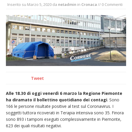
Inserito su
Marzo 5, 2020
da
netadmin
in
Cronaca
// 0 Commenti
incendio di sterpaglie a Caresanablot
Asl Vc: arrivano i nuovi totem multifunzionali
per i pagamenti delle prestazioni
Tanti fedeli in duomo per S. Eusebio. Mons.
Baturi: «Quel legame profondo tra le Chiese
di Vercelli e Cagliari»
Dieci anni fa l’ingresso a Vercelli
dell’arcivescovo mons. Marco Arnolfo
Tweet
Alle 18.30 di oggi venerdì 6 marzo la Regione Piemonte
ha diramato il bollettino quotidiano dei contagi
. Sono
166 le persone risultate positive al test sul Coronavirus. I
soggetti tuttora ricoverati in Terapia intensiva sono 35. Finora
sono 893 i tamponi eseguiti complessivamente in Piemonte,
623 dei quali risultati negativi.