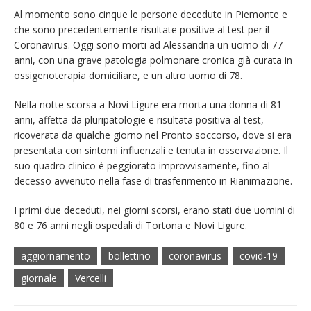
Al momento sono cinque le persone decedute in Piemonte e
che sono precedentemente risultate positive al test per il
Coronavirus. Oggi sono morti ad Alessandria un uomo di 77
anni, con una grave patologia polmonare cronica già curata in
ossigenoterapia domiciliare, e un altro uomo di 78.
Nella notte scorsa a Novi Ligure era morta una donna di 81
anni, affetta da pluripatologie e risultata positiva al test,
ricoverata da qualche giorno nel Pronto soccorso, dove si era
presentata con sintomi influenzali e tenuta in osservazione. Il
suo quadro clinico è peggiorato improvvisamente, fino al
decesso avvenuto nella fase di trasferimento in Rianimazione.
I primi due deceduti, nei giorni scorsi, erano stati due uomini di
80 e 76 anni negli ospedali di Tortona e Novi Ligure.
aggiornamento
bollettino
coronavirus
covid-19
giornale
Vercelli