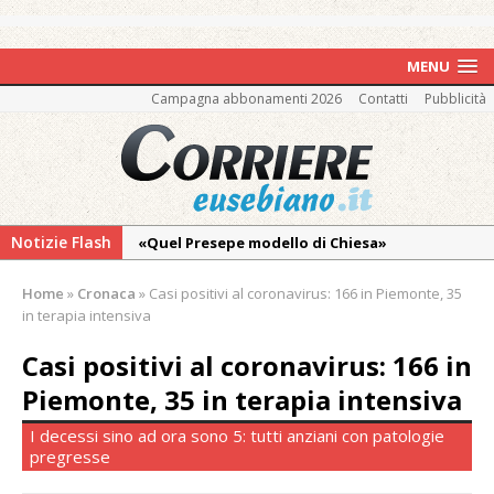
MENU
Campagna abbonamenti 2026
Contatti
Pubblicità
Notizie Flash
«Quel Presepe modello di Chiesa»
Tutto pronto per la 73ª Giornata del
Home
»
Cronaca
»
Casi positivi al coronavirus: 166 in Piemonte, 35
Ringraziamento: convegno, messa e
in terapia intensiva
mercatino agricolo
Casi positivi al coronavirus: 166 in
Nuovo fronte delle fiamme: vasto incendio
Piemonte, 35 in terapia intensiva
alle pendici del Monte Barone
Centinaia di vercellesi a Oropa per il
I decessi sino ad ora sono 5: tutti anziani con patologie
pregresse
pellegrinaggio diocesano
Intervento dei vigili del fuoco per un