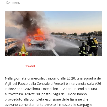
Commenti
pellegrinaggio diocesano
Intervento dei vigili del fuoco per un
incendio di sterpaglie a Caresanablot
Asl Vc: arrivano i nuovi totem multifunzionali
per i pagamenti delle prestazioni
Dieci anni fa l’ingresso a Vercelli
dell’arcivescovo mons. Marco Arnolfo
Tweet
Nella giornata di mercoledì, intorno alle 20:20, una squadra dei
Vigili del Fuoco della Centrale di Vercelli è intervenuta sulla A26
in direzione Gravellona Toce al km 112 per l’ incendio di una
autovettura. Arrivati sul posto i Vigili del Fuoco hanno
provveduto alla completa estinzione delle fiamme che
avevano completamente avvolto il mezzo e le sterpaglie