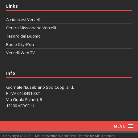
Links
Arcidiocesi Vercelli
Centro Missionario Vercelli
Tesoro del Duomo
Radio City4You
Vercelli Web TV
автоновости
Mazda CX-90
Volkswagen Taos
Lexus LC 500
Info
Giornale l’Eusebiano Soc. Coop. a r.l.
P. IVA 01584310021
Via Guala Bicheri, 8
13100 VERCELLI
MENU
Copyright © 2026 | MH Magazine WordPress Theme by
MH Themes