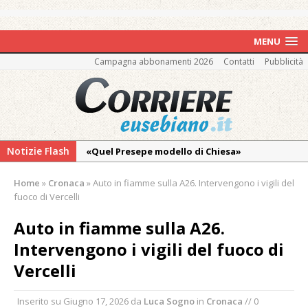
MENU
Campagna abbonamenti 2026
Contatti
Pubblicità
Notizie Flash
«Quel Presepe modello di Chiesa»
Tutto pronto per la 73ª Giornata del
Home
»
Cronaca
»
Auto in fiamme sulla A26. Intervengono i vigili del
Ringraziamento: convegno, messa e
fuoco di Vercelli
mercatino agricolo
Auto in fiamme sulla A26.
Vercelli: in alcune vie nuova tracciatura delle
Intervengono i vigili del fuoco di
zone blu
Vercelli
Nuovo fronte delle fiamme: vasto incendio
alle pendici del Monte Barone
Inserito su
Giugno 17, 2026
da
Luca Sogno
in
Cronaca
// 0
Centinaia di vercellesi a Oropa per il