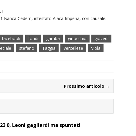
NI
Banca Cedem, intestato Aiaca Imperia, con causale:
facebook
fondi
gamba
ginocchio
giovedì
eciale
stefano
Taggia
Vercellese
Viola
Prossimo articolo →
23 0, Leoni gagliardi ma spuntati