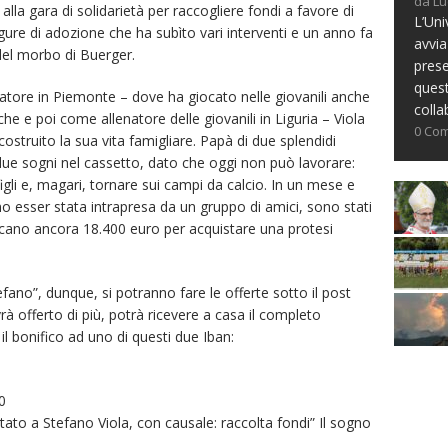
da Lu
e alla gara di solidarietà per raccogliere fondi a favore di
L’Uni
ligure di adozione che ha subìto vari interventi e un anno fa
avvia
el morbo di Buerger.
prese
ques
tore in Piemonte – dove ha giocato nelle giovanili anche
colla
e e poi come allenatore delle giovanili in Liguria – Viola
0 Co
ostruito la sua vita famigliare. Papà di due splendidi
due sogni nel cassetto, dato che oggi non può lavorare:
gli e, magari, tornare sui campi da calcio. In un mese e
o esser stata intrapresa da un gruppo di amici, sono stati
ncano ancora 18.400 euro per acquistare una protesi
fano”, dunque, si potranno fare le offerte sotto il post
vrà offerto di più, potrà ricevere a casa il completo
 il bonifico ad uno di questi due Iban:
0
tato a Stefano Viola, con causale: raccolta fondi” Il sogno