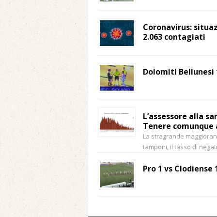
Coronavirus: situa
2.063 contagiati
Dolomiti Bellunesi 
L’assessore alla san
Tenere comunque a
La stragrande maggioranza
tamponi, il tasso di nega
Pro 1 vs Clodiense 