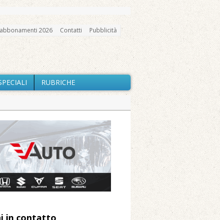
abbonamenti 2026
Contatti
Pubblicità
SPECIALI
RUBRICHE
gno, messa e mercatino agricolo
ne: «Misura precauzionale e
a soddisfazione della Pro Loco
ccità estrema e gli incendi
utilizzo dell’acqua
i in contatto
 Arnolfo