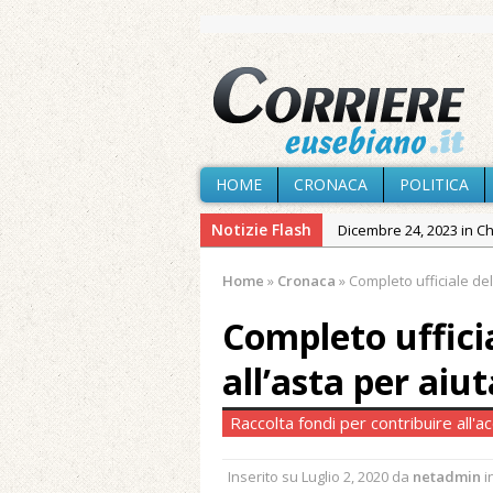
HOME
CRONACA
POLITICA
Notizie Flash
Dicembre 24, 2023 in C
Novembre 10, 2023 in 
Home
»
Cronaca
»
Completo ufficiale dell
Agosto 7, 2026 in Cron
Completo ufficia
provvisoria»
Agosto 7, 2026 in Cron
all’asta per aiu
Agosto 7, 2026 in Paesi
Raccolta fondi per contribuire all'a
Agosto 7, 2026 in Cron
Agosto 7, 2026 in Politic
Inserito su
Luglio 2, 2020
da
netadmin
i
Maggio 11, 2024 in Spec