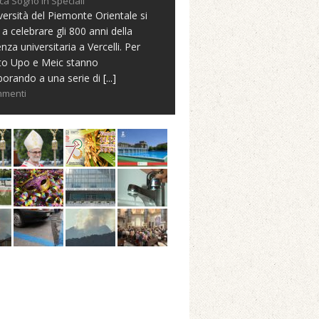
ca Sogno in Speciali
versità del Piemonte Orientale si
 a celebrare gli 800 anni della
nza universitaria a Vercelli. Per
to Upo e Meic stanno
borando a una serie di
[...]
mmenti