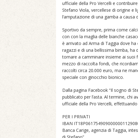
ufficiale della Pro Vercelli e contribuir
Stefano Viola, vercellese di origine e 
l’amputazione di una gamba a causa d
Sportivo da sempre, prima come calcia
con con la maglia delle bianche casacch
è arrivato ad Arma di Taggia dove ha c
ragazzi e di una bellissima bimba, ha 
tornare a camminare insieme ai suoi fi
mezzo di raccolta fondi, che ricordiam
raccolti circa 20.000 euro, ma ne ma
speciale con ginocchio bionico.
Dalla pagina Facebook “Il sogno di Ste
pubblicato per l’asta. Al termine, chi a
ufficiale della Pro Vercelli, effettuando
PER I PRIVATI
IBAN IT18P061754909000000112908
Banca Carige, agenzia di Taggia, intes
di Stefano”