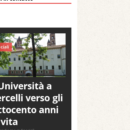
ciali
Università a
rcelli verso gli
tocento anni
 vita