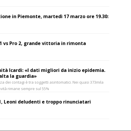
zione in Piemonte, martedì 17 marzo ore 19.30:
1 vs Pro 2, grande vittoria in rimonta
ità Icardi: «I dati migliori da inizio epidemia.
lta la guardia»
 dei contagi è tra soggetti asintomatici. Nei quasi 373mila
tività rimane sempre sul 55%
1, Leoni deludenti e troppo rinunciatari