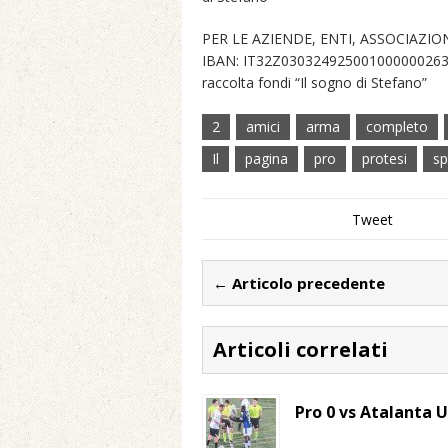
PER LE AZIENDE, ENTI, ASSOCIAZIO
IBAN: IT32Z0303249250010000002631 
raccolta fondi “Il sogno di Stefano”
2
amici
arma
completo
Il
pagina
pro
protesi
sp
Tweet
← Articolo precedente
Articoli correlati
Pro 0 vs Atalanta U