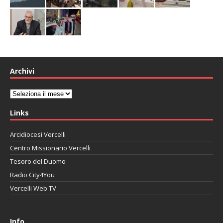
Archivi
Archivi
Links
Arcidiocesi Vercelli
Centro Missionario Vercelli
Tesoro del Duomo
Radio City4You
Vercelli Web TV
автоновости
Mazda CX-90
Volkswagen Taos
Lexus LC 500
Info