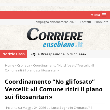
MENU
Campagna abbonamenti 2026
Contatti
Pubblicità
Notizie Flash
«Quel Presepe modello di Chiesa»
Tutto pronto per la 73ª Giornata del
Home
»
Cronaca
»
Coordinamento “No glifosato” Vercelli: «Il
Ringraziamento: convegno, messa e
Comune ritiri il piano sui fitosanitari»
mercatino agricolo
Coordinamento “No glifosato”
Incendio sul Monte Barone: si estende il
Vercelli: «Il Comune ritiri il piano
fronte. Evacuato il rifugio e chiusi tutti i
sentieri
sui fitosanitari»
Vercelli: in alcune vie nuova tracciatura delle
Inserito su
Maggio 24, 2026
da
Luca Sogno
in
Cronaca
// 1
zone blu