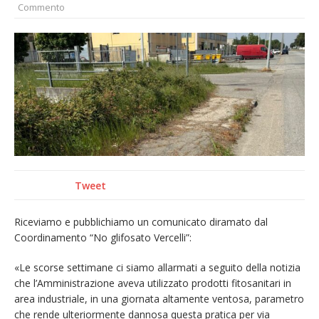
Commento
Nuovo fronte delle fiamme: vasto incendio
alle pendici del Monte Barone
Centinaia di vercellesi a Oropa per il
pellegrinaggio diocesano
Intervento dei vigili del fuoco per un
incendio di sterpaglie a Caresanablot
Dieci anni fa l’ingresso a Vercelli
dell’arcivescovo mons. Marco Arnolfo
Tweet
Riceviamo e pubblichiamo un comunicato diramato dal
Coordinamento “No glifosato Vercelli”:
«Le scorse settimane ci siamo allarmati a seguito della notizia
che l’Amministrazione aveva utilizzato prodotti fitosanitari in
area industriale, in una giornata altamente ventosa, parametro
che rende ulteriormente dannosa questa pratica per via