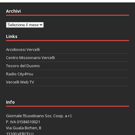
Archivi
Archivi
Links
Arcidiocesi Vercelli
Centro Missionario Vercelli
Tesoro del Duomo
Radio City4You
Vercelli Web TV
автоновости
Mazda CX-90
Volkswagen Taos
Lexus LC 500
Info
Giornale l’Eusebiano Soc. Coop. a r.l.
P. IVA 01584310021
Via Guala Bicheri, 8
13100 VERCELLI