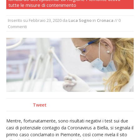
tutte le misure di contenimento
Nuovo fronte delle fiamme: vasto incendio
alle pendici del Monte Barone
Inserito su
Febbraio 23, 2020
da
Luca Sogno
in
Cronaca
// 0
Centinaia di vercellesi a Oropa per il
Commenti
pellegrinaggio diocesano
Intervento dei vigili del fuoco per un
incendio di sterpaglie a Caresanablot
Dieci anni fa l’ingresso a Vercelli
dell’arcivescovo mons. Marco Arnolfo
Tweet
Mentre, fortunatamente, sono risultati negativi i test sui due
casi di potenziale contagio da Coronavirus a Biella, si segnala il
primo caso conclamato in Piemonte, così come rivela il sito