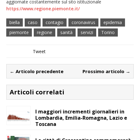
aggiornate costantemente sul sito istituzionale
https://www.regione.piemonte.it/
biella
caso
contagio
coronavirus
epidemia
piemonte
regione
sanità
servizi
Torino
Tweet
← Articolo precedente
Prossimo articolo →
Articoli correlati
I maggiori incrementi giornalieri in
Lombardia, Emilia-Romagna, Lazio e
Toscana