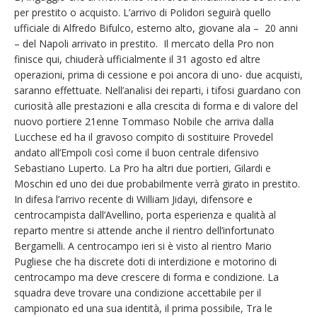
per prestito o acquisto. L’arrivo di Polidori seguirà quello
ufficiale di Alfredo Bifulco, esterno alto, giovane ala – 20 anni
– del Napoli arrivato in prestito. Il mercato della Pro non
finisce qui, chiuderà ufficialmente il 31 agosto ed altre
operazioni, prima di cessione e poi ancora di uno- due acquisti,
saranno effettuate. Nell’analisi dei reparti, i tifosi guardano con
curiosità alle prestazioni e alla crescita di forma e di valore del
nuovo portiere 21enne Tommaso Nobile che arriva dalla
Lucchese ed ha il gravoso compito di sostituire Provedel
andato all’Empoli così come il buon centrale difensivo
Sebastiano Luperto. La Pro ha altri due portieri, Gilardi e
Moschin ed uno dei due probabilmente verrà girato in prestito.
In difesa l’arrivo recente di William Jidayi, difensore e
centrocampista dall’Avellino, porta esperienza e qualità al
reparto mentre si attende anche il rientro dell’infortunato
Bergamelli. A centrocampo ieri si è visto al rientro Mario
Pugliese che ha discrete doti di interdizione e motorino di
centrocampo ma deve crescere di forma e condizione. La
squadra deve trovare una condizione accettabile per il
campionato ed una sua identità, il prima possibile, Tra le