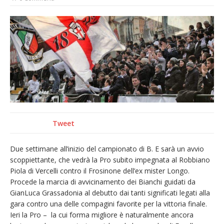
La Regione stanzia oltre 38mila euro per il
carnevale di Santhià. La soddisfazione della
Pro Loco
Il Piemonte ha avviato la richiesta di calamità
naturale per la siccità estrema e gli incendi
Dieci anni fa l’ingresso a Vercelli
dell’arcivescovo mons. Marco Arnolfo
Tweet
Due settimane all’inizio del campionato di B. E sarà un avvio
scoppiettante, che vedrà la Pro subito impegnata al Robbiano
Piola di Vercelli contro il Frosinone dell’ex mister Longo.
Procede la marcia di avvicinamento dei Bianchi guidati da
GianLuca Grassadonia al debutto dai tanti significati legati alla
gara contro una delle compagini favorite per la vittoria finale.
Ieri la Pro – la cui forma migliore è naturalmente ancora