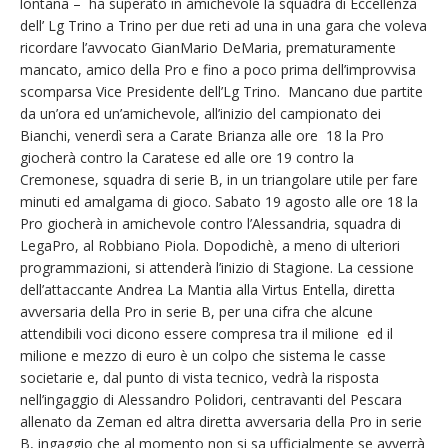
lontana – ha superato in amichevole la squadra di Eccellenza
dell’ Lg Trino a Trino per due reti ad una in una gara che voleva
ricordare l’avvocato GianMario DeMaria, prematuramente
mancato, amico della Pro e fino a poco prima dell’improvvisa
scomparsa Vice Presidente dell’Lg Trino. Mancano due partite
da un’ora ed un’amichevole, all’inizio del campionato dei
Bianchi, venerdì sera a Carate Brianza alle ore 18 la Pro
giocherà contro la Caratese ed alle ore 19 contro la
Cremonese, squadra di serie B, in un triangolare utile per fare
minuti ed amalgama di gioco. Sabato 19 agosto alle ore 18 la
Pro giocherà in amichevole contro l’Alessandria, squadra di
LegaPro, al Robbiano Piola. Dopodichè, a meno di ulteriori
programmazioni, si attenderà l’inizio di Stagione. La cessione
dell’attaccante Andrea La Mantia alla Virtus Entella, diretta
avversaria della Pro in serie B, per una cifra che alcune
attendibili voci dicono essere compresa tra il milione ed il
milione e mezzo di euro è un colpo che sistema le casse
societarie e, dal punto di vista tecnico, vedrà la risposta
nell’ingaggio di Alessandro Polidori, centravanti del Pescara
allenato da Zeman ed altra diretta avversaria della Pro in serie
B, ingaggio che al momento non si sa ufficialmente se avverrà