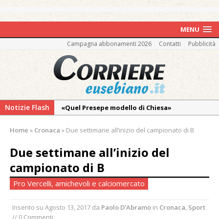
MENU
Campagna abbonamenti 2026
Contatti
Pubblicità
Notizie Flash
«Quel Presepe modello di Chiesa»
Tutto pronto per la 73ª Giornata del
Home
»
Cronaca
»
Due settimane all’inizio del campionato di B
Ringraziamento: convegno, messa e
mercatino agricolo
Due settimane all’inizio del
Pro vs Saluzzo, amichevole di buon riscontro
campionato di B
Piscina ex Enal non balneabile dopo i controlli
Pro Vercelli, amichevoli e calciomercato
dell’Asl. Il Comune: «Misura precauzionale e
provvisoria»
Inserito su
Agosto 13, 2017
da
Paolo D'Abramo
in
Cronaca
,
Sport
// 0 Commenti
La Pro verso l’avvio della Stagione