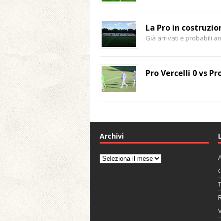
La Pro in costruzi
Già arrivati e probabili arr
Pro Vercelli 0 vs P
Archivi
A
Archivi
C
V