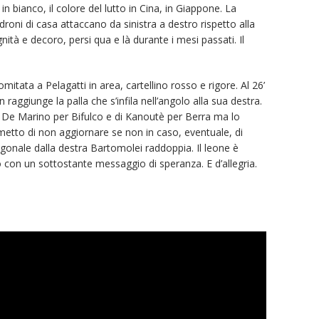
n bianco, il colore del lutto in Cina, in Giappone. La
droni di casa attaccano da sinistra a destro rispetto alla
gnità e decoro, persi qua e là durante i mesi passati. Il
mitata a Pelagatti in area, cartellino rosso e rigore. Al 26’
 raggiunge la palla che s’infila nell’angolo alla sua destra.
i di De Marino per Bifulco e di Kanoutè per Berra ma lo
metto di non aggiornare se non in caso, eventuale, di
iagonale dalla destra Bartomolei raddoppia. Il leone è
 con un sottostante messaggio di speranza. E d’allegria.