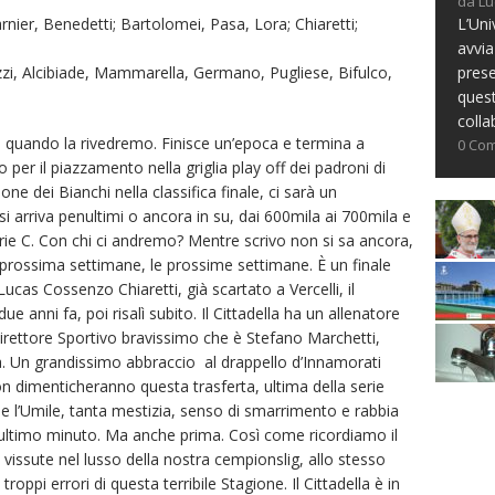
da Lu
L’Uni
Varnier, Benedetti; Bartolomei, Pasa, Lora; Chiaretti;
avvia
prese
Gozzi, Alcibiade, Mammarella, Germano, Pugliese, Bifulco,
ques
colla
sà quando la rivedremo. Finisce un’epoca e termina a
0 Co
o per il piazzamento nella griglia play off dei padroni di
e dei Bianchi nella classifica finale, ci sarà un
i arriva penultimi o ancora in su, dai 600mila ai 700mila e
rie C. Con chi ci andremo? Mentre scrivo non si sa ancora,
la prossima settimane, le prossime settimane. È un finale
Lucas Cossenzo Chiaretti, già scartato a Vercelli, il
ue anni fa, poi risalì subito. Il Cittadella ha un allenatore
Direttore Sportivo bravissimo che è Stefano Marchetti,
na. Un grandissimo abbraccio al drappello d’Innamorati
on dimenticheranno questa trasferta, ultima della serie
 l’Umile, tanta mestizia, senso di smarrimento e rabbia
enultimo minuto. Ma anche prima. Così come ricordiamo il
vissute nel lusso della nostra cempionslig, allo stesso
oppi errori di questa terribile Stagione. Il Cittadella è in