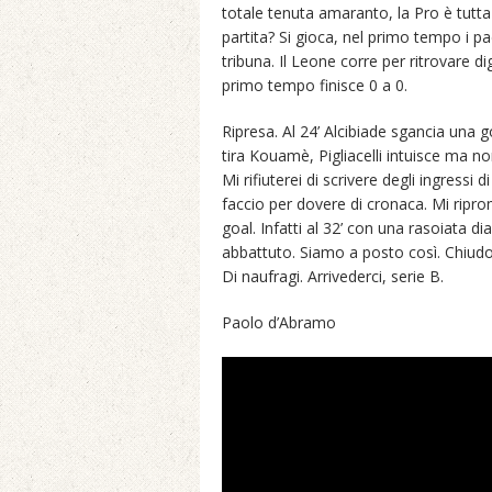
totale tenuta amaranto, la Pro è tutta i
partita? Si gioca, nel primo tempo i pa
tribuna. Il Leone corre per ritrovare di
primo tempo finisce 0 a 0.
Ripresa. Al 24’ Alcibiade sgancia una go
tira Kouamè, Pigliacelli intuisce ma non
Mi rifiuterei di scrivere degli ingress
faccio per dovere di cronaca. Mi ripro
goal. Infatti al 32’ con una rasoiata d
abbattuto. Siamo a posto così. Chiudo
Di naufragi. Arrivederci, serie B.
Paolo d’Abramo