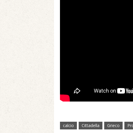
calcio
Cittadella
Grieco
Pro