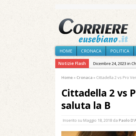
HOME
CRONACA
POLITICA
Notizie Flash
Dicembre 24, 2023 in C
Novembre 10, 2023 in 
Home
»
Cronaca
»
Cittadella 2 vs Pro Verc
Agosto 7, 2026 in Cron
Cittadella 2 vs P
Agosto 7, 2026 in Cron
provvisoria»
saluta la B
Agosto 7, 2026 in Cron
Agosto 7, 2026 in Paesi
Inserito su
Maggio 18, 2018
da
Paolo D
Agosto 7, 2026 in Cron
Maggio 11, 2024 in Spec