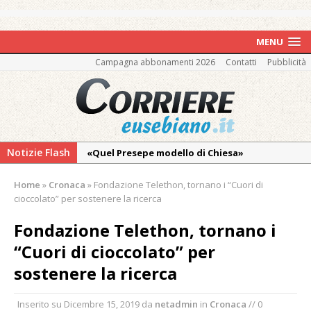
MENU
Campagna abbonamenti 2026
Contatti
Pubblicità
Notizie Flash
«Quel Presepe modello di Chiesa»
Tutto pronto per la 73ª Giornata del
Home
»
Cronaca
»
Fondazione Telethon, tornano i “Cuori di
Ringraziamento: convegno, messa e
cioccolato” per sostenere la ricerca
mercatino agricolo
Fondazione Telethon, tornano i
Nuovo fronte delle fiamme: vasto incendio
“Cuori di cioccolato” per
alle pendici del Monte Barone
sostenere la ricerca
Centinaia di vercellesi a Oropa per il
pellegrinaggio diocesano
Inserito su
Dicembre 15, 2019
da
netadmin
in
Cronaca
// 0
Intervento dei vigili del fuoco per un