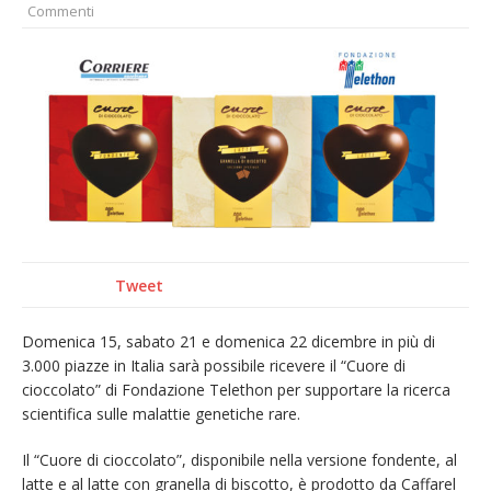
Commenti
incendio di sterpaglie a Caresanablot
Asl Vc: arrivano i nuovi totem multifunzionali
per i pagamenti delle prestazioni
Tanti fedeli in duomo per S. Eusebio. Mons.
Baturi: «Quel legame profondo tra le Chiese
di Vercelli e Cagliari»
Dieci anni fa l’ingresso a Vercelli
dell’arcivescovo mons. Marco Arnolfo
Tweet
Domenica 15, sabato 21 e domenica 22 dicembre in più di
3.000 piazze in Italia sarà possibile ricevere il “Cuore di
cioccolato” di Fondazione Telethon per supportare la ricerca
scientifica sulle malattie genetiche rare.
Il “Cuore di cioccolato”, disponibile nella versione fondente, al
latte e al latte con granella di biscotto, è prodotto da Caffarel