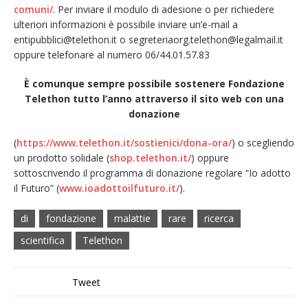
comuni/
. Per inviare il modulo di adesione o per richiedere
ulteriori informazioni è possibile inviare un’e-mail a
entipubblici@telethon.it o segreteriaorg.telethon@legalmail.it
oppure telefonare al numero 06/44.01.57.83
È comunque sempre possibile sostenere Fondazione
Telethon tutto l’anno attraverso il sito web con una
donazione
(
https://www.telethon.it/sostienici/dona-ora/
) o scegliendo
un prodotto solidale (
shop.telethon.it/
) oppure
sottoscrivendo il programma di donazione regolare “Io adotto
il Futuro” (
www.ioadottoilfuturo.it/
).
di
fondazione
malattie
rare
ricerca
scientifica
Telethon
Tweet