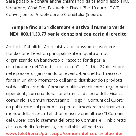
Sarà possibile donare anche chiamando da telefono fisso TIM,
Vodafone, Wind Tre, Fastweb e Tiscali (5 e 10 euro); TWT,
Convergenze, PosteMobile e Clouditalia (5 euro).
Sempre fino al 31 dicembre è attivo il numero verde
NEXI 800.11.33.77 per le donazioni con carta di credito
Anche le Pubbliche Amministrazioni possono sostenere
Fondazione Telethon principalmente in quattro modi:
organizzando un banchetto di raccolta fondi per la
distribuzione dei “Cuori di cioccolato” il 15, 16 e 22 dicembre
nelle piazze; organizzando un evento/banchetto di raccolta
fondi in un altro momento dell’anno; distribuendo i prodotti
solidali all’interno del Comune o utilizzandoli come regalo per i
dipendenti; con una donazione tramite delibera della Giunta
comunale. I Comuni riceveranno il logo “I Comuni del Cuore”
da pubblicare sul proprio sito per testimoniare la vicinanza al
mondo della ricerca Telethon e l’iscrizione all’albo “I Comuni
del Cuore” con lo stemma del proprio Comune e il link diretto
al sito web di riferimento, consultabile all’indirizzo
www.telethon.it/partecipa/comuni-del-cuore/lalbo-dei-