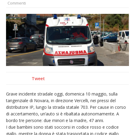
Commenti
provvisoria»
La Pro verso l’avvio della Stagione
La Regione stanzia oltre 38mila euro per il
carnevale di Santhià. La soddisfazione della
Pro Loco
Dieci anni fa l’ingresso a Vercelli
dell’arcivescovo mons. Marco Arnolfo
Tweet
Grave incidente stradale oggi, domenica 10 maggio, sulla
tangenziale di Novara, in direzione Vercelli, nei pressi del
distributore IP, lungo la strada statale 703. Per cause in corso
di accertamento, un’auto si è ribaltata autonomamente. A
bordo tre persone: due minori e la madre, 47 anni.
I due bambini sono stati soccorsi in codice rosso e codice
giallo, mentre la donna è stata trasportata in codice giallo