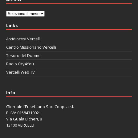
Archivi
Links
Arcidiocesi Vercelli
Centro Missionario Vercelli
Tesoro del Duomo
Radio City4You
Vercelli Web TV
автоновости
Mazda CX-90
Volkswagen Taos
Lexus LC 500
Info
Giornale l’Eusebiano Soc. Coop. a r.l.
P. IVA 01584310021
Via Guala Bicheri, 8
13100 VERCELLI