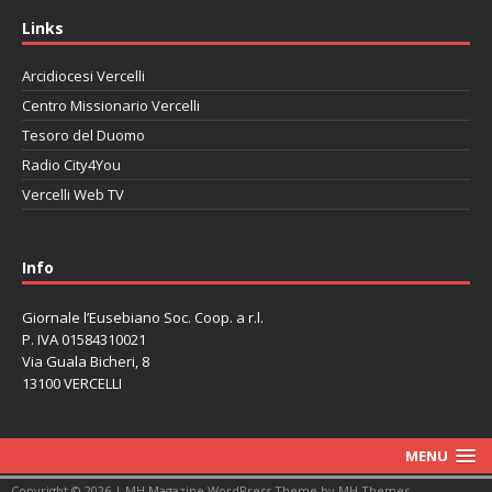
Links
Arcidiocesi Vercelli
Centro Missionario Vercelli
Tesoro del Duomo
Radio City4You
Vercelli Web TV
автоновости
Mazda CX-90
Volkswagen Taos
Lexus LC 500
Info
Giornale l’Eusebiano Soc. Coop. a r.l.
P. IVA 01584310021
Via Guala Bicheri, 8
13100 VERCELLI
MENU
Copyright © 2026 | MH Magazine WordPress Theme by
MH Themes