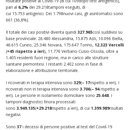
risultate positive al Covid-19 (di cui 109dopo test antigenico),
pari al
6,2%
dei 29.218tamponi eseguiti, di
cui 15.753 antigenici. Dei 1.798nuovi casi, gli asintomatici sono
661 (36,8%).
Il totale dei casi positivi diventa quindi
327.965
così suddivisi su
base provinciale: 26.480 Alessandria, 15.875 Asti, 10.096 Biella,
46.615 Cuneo, 25.346 Novara, 175.647 Torino,
12.323 Vercelli
(
+45 rispetto a ieri
), 11.776 Verbano-Cusio-Ossola, oltre a
1.405 residenti fuori regione, ma in carico alle strutture
sanitarie piemontesi. I restanti 2.402 sono in fase di
elaborazione e attribuzione territoriale.
I ricoverati in terapia intensiva sono
329
(
– 17
rispetto a ieri). I
ricoverati non in terapia intensiva sono
3.706
(
– 94
rispetto a
ieri). Le persone in isolamento domiciliare sono
25.648
. I
tamponi diagnostici finora processati
sono
3.949.135
(
+29.218
rispetto a ieri), di cui
1.399.989
risultati
negativi.
Sono
37
i decessi di persone positive al test del Covid-19