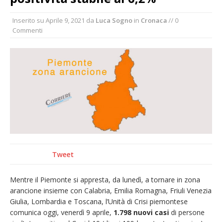
incendio di sterpaglie a Caresanablot
Inserito su
Aprile 9, 2021
da
Luca Sogno
in
Cronaca
// 0
Asl Vc: arrivano i nuovi totem multifunzionali
Commenti
per i pagamenti delle prestazioni
Tanti fedeli in duomo per S. Eusebio. Mons.
Baturi: «Quel legame profondo tra le Chiese
di Vercelli e Cagliari»
Dieci anni fa l’ingresso a Vercelli
dell’arcivescovo mons. Marco Arnolfo
Tweet
Mentre il Piemonte si appresta, da lunedì, a tornare in zona
arancione insieme con Calabria, Emilia Romagna, Friuli Venezia
Giulia, Lombardia e Toscana, l’Unità di Crisi piemontese
comunica oggi, venerdì 9 aprile,
1.798 nuovi casi
di persone