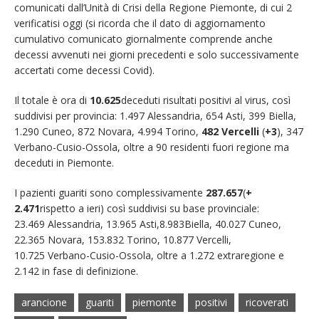
comunicati dall’Unità di Crisi della Regione Piemonte, di cui 2
verificatisi oggi (si ricorda che il dato di aggiornamento
cumulativo comunicato giornalmente comprende anche
decessi avvenuti nei giorni precedenti e solo successivamente
accertati come decessi Covid).
Il totale è ora di
10.625
deceduti risultati positivi al virus, così
suddivisi per provincia: 1.497 Alessandria, 654 Asti, 399 Biella,
1.290 Cuneo, 872 Novara, 4.994 Torino,
482 Vercelli
(
+3
), 347
Verbano-Cusio-Ossola, oltre a 90 residenti fuori regione ma
deceduti in Piemonte.
I pazienti guariti sono complessivamente
28
7
.
657
(
+
2.
471
rispetto a ieri) così suddivisi su base provinciale:
23.469 Alessandria, 13.965 Asti,8.983Biella, 40.027 Cuneo,
22.365 Novara, 153.832 Torino, 10.877 Vercelli,
10.725 Verbano-Cusio-Ossola, oltre a 1.272 extraregione e
2.142 in fase di definizione.
arancione
guariti
piemonte
positivi
ricoverati