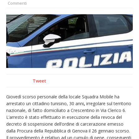
Commenti
Nuovo fronte delle fiamme: vasto incendio
alle pendici del Monte Barone
Centinaia di vercellesi a Oropa per il
pellegrinaggio diocesano
Intervento dei vigili del fuoco per un
incendio di sterpaglie a Caresanablot
Dieci anni fa l’ingresso a Vercelli
dell’arcivescovo mons. Marco Arnolfo
Tweet
Giovedì scorso personale della locale Squadra Mobile ha
arrestato un cittadino tunisino, 30 anni
,
irregolare sul territorio
nazionale, di fatto domiciliato a Crescentino in Via Clerico 6.
L’arresto è stato effettuato in esecuzione della revoca del
decreto di sospensione dell’ordine di carcerazione emesso
dalla Procura della Repubblica di Genova il 26 gennaio scorso.
Il provvedimento è relativo ad un cumulo di pene, conseguenti