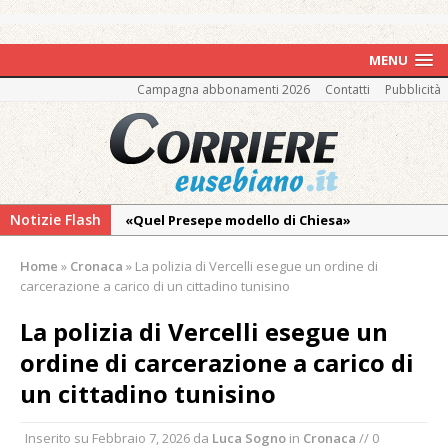
MENU
Campagna abbonamenti 2026
Contatti
Pubblicità
Notizie Flash
«Quel Presepe modello di Chiesa»
Tutto pronto per la 73ª Giornata del
Home
»
Cronaca
»
La polizia di Vercelli esegue un ordine di
Ringraziamento: convegno, messa e
carcerazione a carico di un cittadino tunisino
mercatino agricolo
La polizia di Vercelli esegue un
Incendio sul Monte Barone: si estende il
ordine di carcerazione a carico di
fronte. Evacuato il rifugio e chiusi tutti i
sentieri
un cittadino tunisino
Vercelli: in alcune vie nuova tracciatura delle
Inserito su
Febbraio 7, 2026
da
Luca Sogno
in
Cronaca
// 0
zone blu