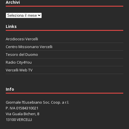
Archivi
Archivi
Links
Arcidiocesi Vercelli
Centro Missionario Vercelli
Tesoro del Duomo
Radio City4You
Vercelli Web TV
автоновости
Mazda CX-90
Volkswagen Taos
Lexus LC 500
Info
Giornale l’Eusebiano Soc. Coop. a r.l.
P. IVA 01584310021
Via Guala Bicheri, 8
13100 VERCELLI