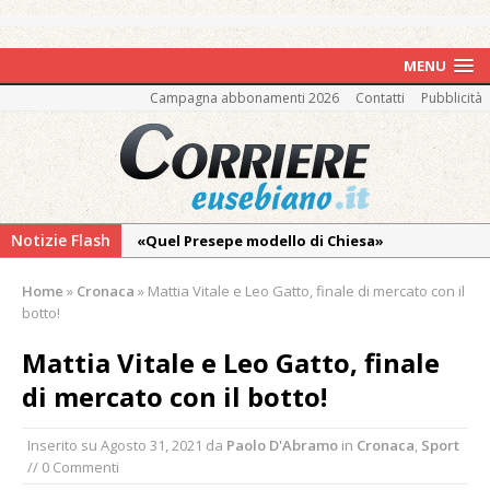
MENU
Campagna abbonamenti 2026
Contatti
Pubblicità
Notizie Flash
«Quel Presepe modello di Chiesa»
Tutto pronto per la 73ª Giornata del
Home
»
Cronaca
»
Mattia Vitale e Leo Gatto, finale di mercato con il
Ringraziamento: convegno, messa e
botto!
mercatino agricolo
Mattia Vitale e Leo Gatto, finale
Incendio sul Monte Barone: si estende il
di mercato con il botto!
fronte. Evacuato il rifugio e chiusi tutti i
sentieri
Inserito su
Agosto 31, 2021
da
Paolo D'Abramo
in
Cronaca
,
Sport
Vercelli: in alcune vie nuova tracciatura delle
// 0 Commenti
zone blu