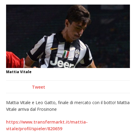
Nuovo fronte delle fiamme: vasto incendio
alle pendici del Monte Barone
Centinaia di vercellesi a Oropa per il
pellegrinaggio diocesano
Intervento dei vigili del fuoco per un
incendio di sterpaglie a Caresanablot
Dieci anni fa l’ingresso a Vercelli
dell’arcivescovo mons. Marco Arnolfo
Mattia Vitale
Tweet
Mattia Vitale e Leo Gatto, finale di mercato con il botto! Mattia
Vitale arriva dal Frosinone
https://www.transfermarkt.it/mattia-
vitale/profil/spieler/820659