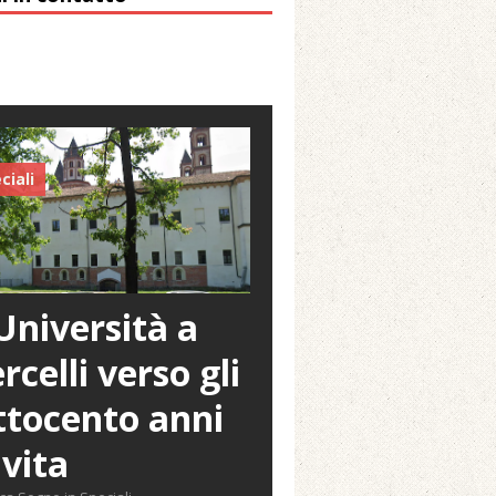
ciali
Università a
rcelli verso gli
tocento anni
 vita