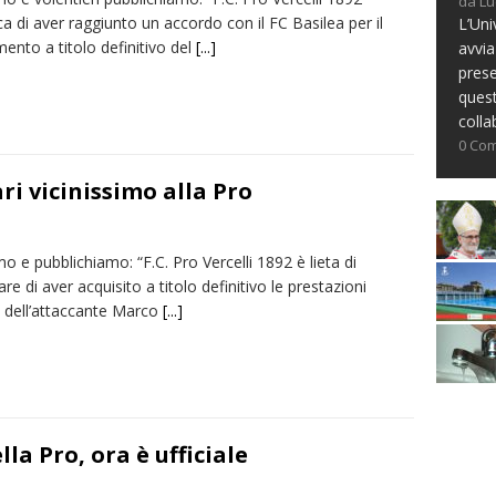
da Lu
 di aver raggiunto un accordo con il FC Basilea per il
L’Uni
mento a titolo definitivo del
[...]
avvia
prese
ques
colla
0 Co
ari vicinissimo alla Pro
o e pubblichiamo: “F.C. Pro Vercelli 1892 è lieta di
re di aver acquisito a titolo definitivo le prestazioni
e dell’attaccante Marco
[...]
a Pro, ora è ufficiale