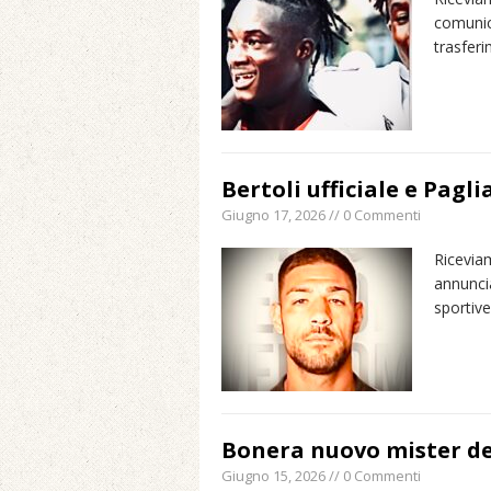
comunica
trasferi
Bertoli ufficiale e Pagli
Giugno 17, 2026 // 0 Commenti
Riceviam
annuncia
sportiv
Bonera nuovo mister dell
Giugno 15, 2026 // 0 Commenti