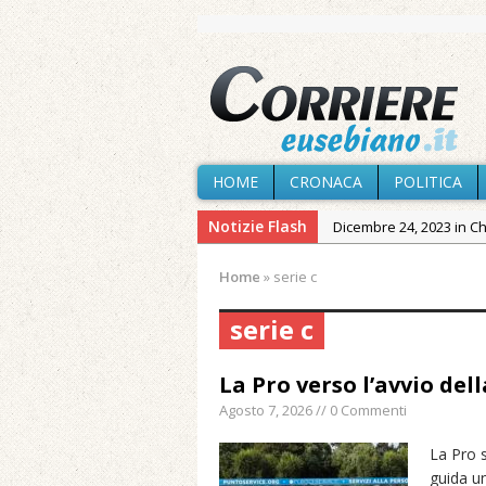
HOME
CRONACA
POLITICA
Notizie Flash
Dicembre 24, 2023 in C
Novembre 10, 2023 in 
Home
»
serie c
Agosto 7, 2026 in Cron
serie c
Agosto 7, 2026 in Cron
provvisoria»
La Pro verso l’avvio del
Agosto 7, 2026 in Cron
Agosto 7, 2026 // 0 Commenti
Agosto 7, 2026 in Paesi
Agosto 7, 2026 in Cron
La Pro s
guida u
Maggio 11, 2024 in Spec