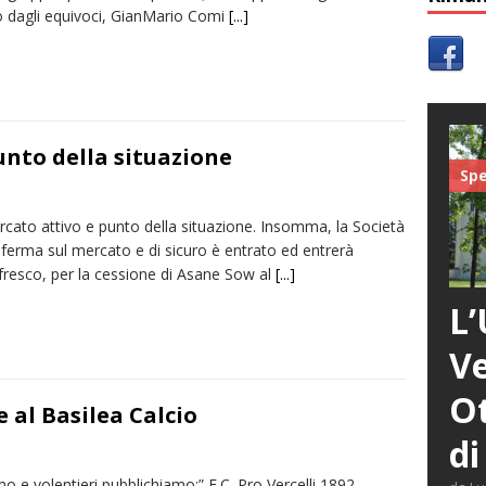
o dagli equivoci, GianMario Comi
[...]
unto della situazione
Spe
rcato attivo e punto della situazione. Insomma, la Società
 ferma sul mercato e di sicuro è entrato ed entrerà
fresco, per la cessione di Asane Sow al
[...]
L’
Ve
Ot
 al Basilea Calcio
di
o e volentieri pubblichiamo:” F.C. Pro Vercelli 1892