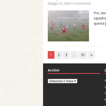
Maggio 22, 2026 // 0 Commenti
Pro, lav
squadra.
questa
[
1
2
3
…
51
»
Archivi
A
Archivi
C