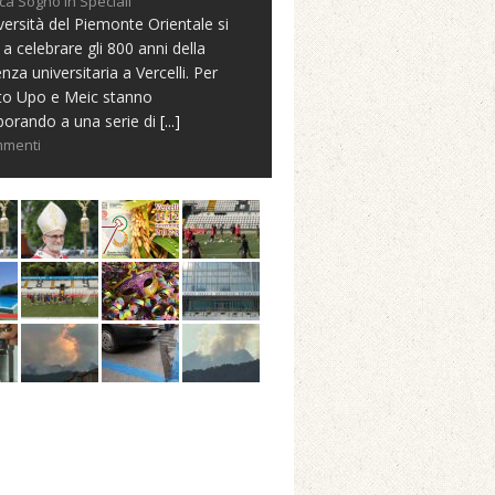
ca Sogno in Speciali
versità del Piemonte Orientale si
 a celebrare gli 800 anni della
nza universitaria a Vercelli. Per
to Upo e Meic stanno
borando a una serie di
[...]
mmenti