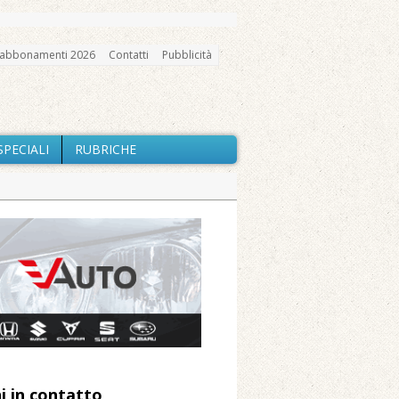
abbonamenti 2026
Contatti
Pubblicità
SPECIALI
RUBRICHE
gno, messa e mercatino agricolo
ne: «Misura precauzionale e
a soddisfazione della Pro Loco
ccità estrema e gli incendi
i in contatto
 Arnolfo