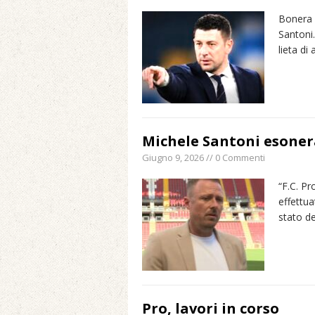
Bonera n
Santoni.
lieta di
Michele Santoni esoner
Giugno 9, 2026 // 0 Commenti
“F.C. Pr
effettua
stato de
Pro, lavori in corso