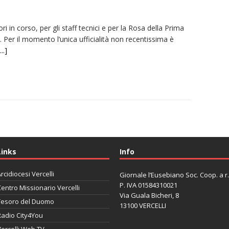
ori in corso, per gli staff tecnici e per la Rosa della Prima
 Per il momento l’unica ufficialità non recentissima è
...]
Links
Info
rcidiocesi Vercelli
Giornale l’Eusebiano Soc. Coop. a r.l
P. IVA 01584310021
entro Missionario Vercelli
Via Guala Bicheri, 8
Tesoro del Duomo
13100 VERCELLI
Radio City4You