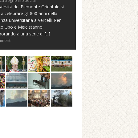
ca Sogno in Speciali
versità del Piemonte Orientale si
 a celebrare gli 800 anni della
nza universitaria a Vercelli. Per
to Upo e Meic stanno
borando a una serie di
[...]
mmenti