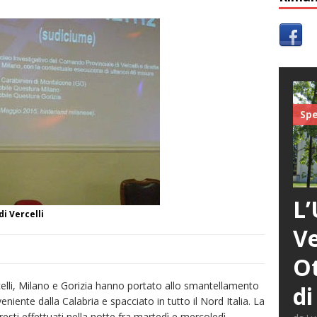
Spe
L’
i Vercelli
Ve
Ot
celli, Milano e Gorizia hanno portato allo smantellamento
di
niente dalla Calabria e spacciato in tutto il Nord Italia. La
resti effettuati nella notte fra martedì e mercoledì,