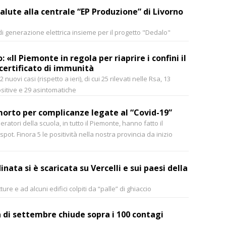
alute alla centrale “EP Produzione” di Livorno
à di generazione elettrica insieme per il progetto "Dedalo"
: «Il Piemonte in regola per riaprire i confini il
certificato di immunità
nuovi casi (rispetto a ieri), di cui 25 rilevati nelle Rsa, 13
sitive e 29 asintomatiche
morto per complicanze legate al “Covid-19”
ratori della scuola, in tutto il Piemonte, hanno fatto il
ot. Finora 5 le positività nella nostra provincia da inizio
nata si è scaricata su Vercelli e sui paesi della
ure e ad alcuni edifici colpiti da “palle” di ghiaccio
 di settembre chiude sopra i 100 contagi