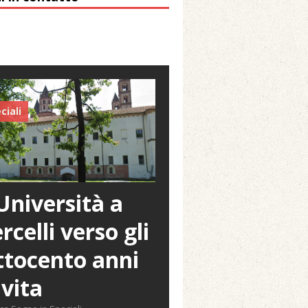
ciali
Università a
rcelli verso gli
tocento anni
 vita