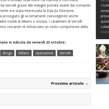
da Lu
L’Uni
o da Vercelli grazie alle indagini portate avanti dal comando
avvia
amente era stata interessata la Dda (la Direzione
prese
 ha proseguito gli accertamenti coinvolgendo anche
ques
dre mobili di Milano e Gorizia. I carabinieri di Vercelli
colla
tanno cercando di rintracciare un sesto componente della
0 Co
biano in edicola da venerdì 23 ottobre
)
droga
MIlano
operazione
Vercelli
Prossimo articolo →