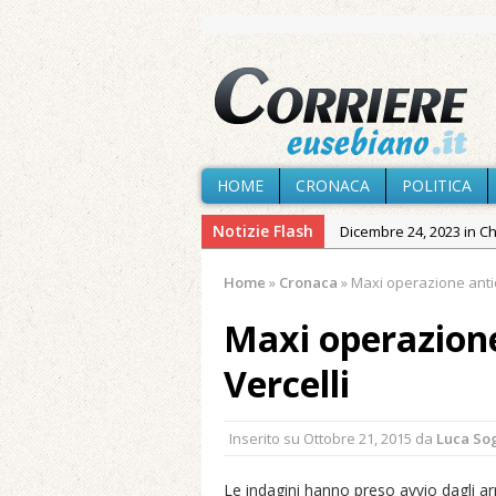
HOME
CRONACA
POLITICA
Notizie Flash
Dicembre 24, 2023 in C
Novembre 10, 2023 in 
Home
»
Cronaca
»
Maxi operazione antid
Agosto 7, 2026 in Cron
Maxi operazione
Agosto 7, 2026 in Paesi
Agosto 7, 2026 in Cron
Vercelli
Agosto 7, 2026 in Politic
Agosto 6, 2026 in Cron
Inserito su
Ottobre 21, 2015
da
Luca So
Maggio 11, 2024 in Spec
Le indagini hanno preso avvio dagli arre