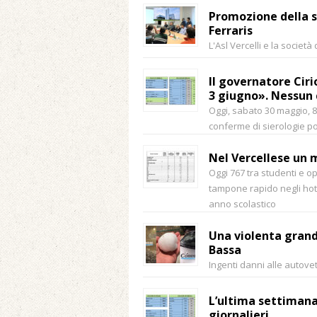
Promozione della s
Ferraris
L'Asl Vercelli e la societ
Il governatore Cirio
3 giugno». Nessun 
Oggi, sabato 30 maggio, 82 
conferme di sierologie po
Nel Vercellese un 
Oggi 767 tra studenti e ope
tampone rapido negli hotsp
anno scolastico
Una violenta grandi
Bassa
Ingenti danni alle autovett
L’ultima settimana
giornalieri