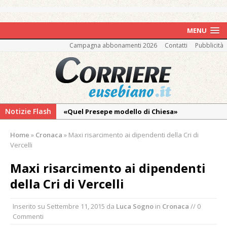
MENU
Campagna abbonamenti 2026
Contatti
Pubblicità
Notizie Flash
«Quel Presepe modello di Chiesa»
Tutto pronto per la 73ª Giornata del
Home
»
Cronaca
»
Maxi risarcimento ai dipendenti della Cri di
Ringraziamento: convegno, messa e
Vercelli
mercatino agricolo
Maxi risarcimento ai dipendenti
Piscina ex Enal non balneabile dopo i controlli
della Cri di Vercelli
dell’Asl. Il Comune: «Misura precauzionale e
provvisoria»
Inserito su
Settembre 11, 2015
da
Luca Sogno
in
Cronaca
// 0
La Pro verso l’avvio della Stagione
Commenti
La Regione stanzia oltre 38mila euro per il