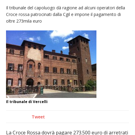
carnevale di Santhià. La soddisfazione della
Il tribunale del capoluogo dà ragione ad alcuni operatori della
Croce rossa patrocinati dalla Cgil e impone il pagamento di
Pro Loco
oltre 273mila euro
Il Piemonte ha avviato la richiesta di calamità
naturale per la siccità estrema e gli incendi
Crisi idrica: il Comune di Vercelli introduce
alcune limitazioni all’utilizzo dell’acqua
Dieci anni fa l’ingresso a Vercelli
dell’arcivescovo mons. Marco Arnolfo
Il tribunale di Vercelli
Tweet
La Croce Rossa dovrà pagare 273.500 euro di arretrati