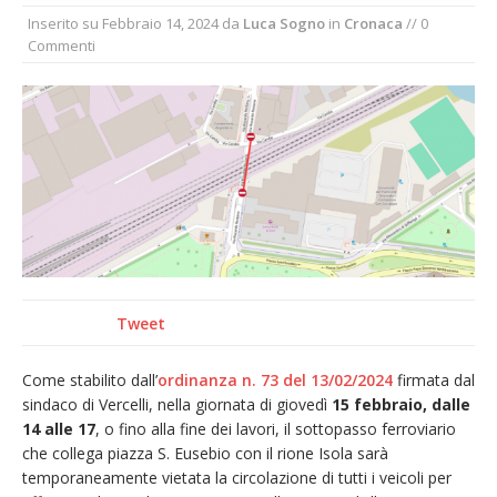
nubifragio di venerdì
Inserito su
Febbraio 14, 2024
da
Luca Sogno
in
Cronaca
// 0
Commenti
Estate di sagre anche per i mezzi storici della
collezione della Fondazione Marazzato
Pro vs Saluzzo, amichevole di buon riscontro
Piscina ex Enal non balneabile dopo i controlli
dell’Asl. Il Comune: «Misura precauzionale e
provvisoria»
Dieci anni fa l’ingresso a Vercelli
dell’arcivescovo mons. Marco Arnolfo
Tweet
Come stabilito dall’
ordinanza n. 73 del 13/02/2024
firmata dal
sindaco di Vercelli, nella giornata di giovedì
15 febbraio, dalle
14 alle 17
, o fino alla fine dei lavori, il sottopasso ferroviario
che collega piazza S. Eusebio con il rione Isola sarà
temporaneamente vietata la circolazione di tutti i veicoli per